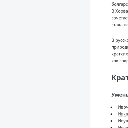
болгарс
В Хорва
сочетае
стала п
В русск
природн
кратких
как со
Кра
Умень
Ивоч
Ивка
Иву
Ивуш