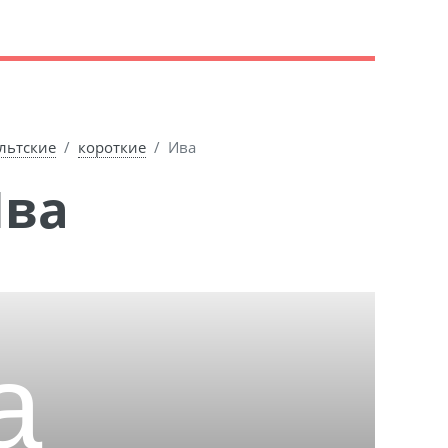
льтские
короткие
Ива
Ива