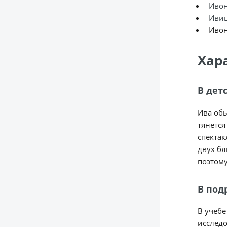
Иво
Иви
Иво
Хар
В дет
Ива обы
тянется
спектак
двух бл
поэтому
В под
В учебе
исследо