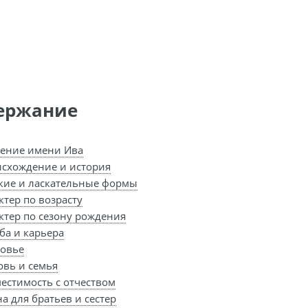
ержание
ение имени Ива
схождение и история
кие и ласкательные формы
ктер по возрасту
ктер по сезону рождения
ба и карьера
овье
вь и семья
естимость с отчеством
а для братьев и сестер