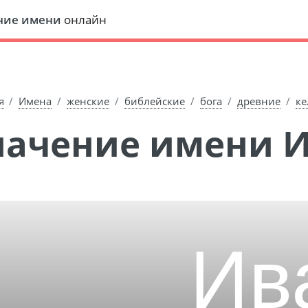
ние имени
онлайн
я
Имена
женские
библейские
бога
древние
ке
Значение имени 