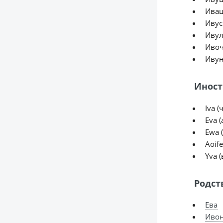
Ива
Ивус
Ивул
Ивоч
Ивун
Иност
Iva (
Eva 
Ewa 
Aoif
Yva 
Родст
Ева
Иво