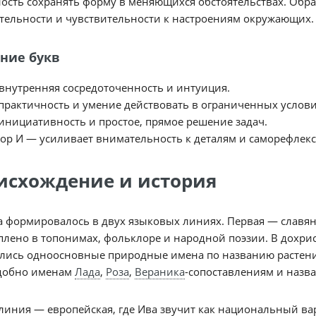
ость сохранять форму в меняющихся обстоятельствах. Обра
тельности и чувствительности к настроениям окружающих.
ние букв
внутренняя сосредоточенность и интуиция.
практичность и умение действовать в ограниченных услови
инициативность и простое, прямое решение задач.
ор И — усиливает внимательность к деталям и саморефлек
исхождение и история
 формировалось в двух языковых линиях. Первая — славянс
плено в топонимах, фольклоре и народной поэзии. В дохр
лись одноосновные природные имена по названию растений
одобно именам
Лада
,
Роза
,
Вераника
-сопоставлениям и назв
линия — европейская, где Ива звучит как национальный в