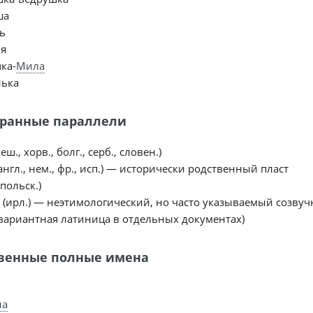
ша
ь
я
ка-
Мила
ька
ранные параллели
чеш., хорв., болг., серб., словен.)
(англ., нем., фр., исп.) — исторически родственный пласт
(польск.)
e (ирл.) — неэтимологический, но часто указываемый созву
(вариантная латиница в отдельных документах)
венные полные имена
на