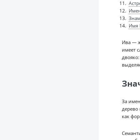
Астр
Име
Знам
Имя 
Ива — ж
имеет с
двояко:
выделяе
Зна
За имен
дерево 
как фо
Семанти