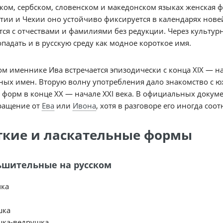
ком, сербском, словенском и македонском языках женская ф
тии и Чехии оно устойчиво фиксируется в календарях нове
тся с отчествами и фамилиями без редукции. Через культу
опадать и в русскую среду как модное короткое имя.
ом именнике Ива встречается эпизодически с конца XIX — н
ых имен. Вторую волну употребления дало знакомство с ю
 форм в конце XX — начале XXI века. В официальных докумен
кращение от
Ева
или
Ивона
, хотя в разговоре его иногда соот
ткие и ласкательные формы
шительные на русском
ка
шка
ка-ведрушка