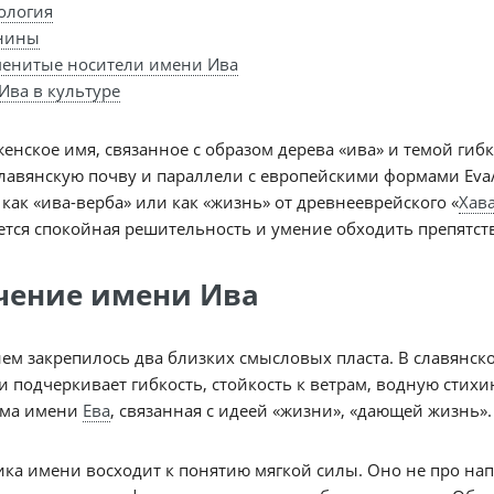
ология
нины
енитые носители имени Ива
Ива в культуре
енское имя, связанное с образом дерева «ива» и темой гиб
лавянскую почву и параллели с европейскими формами Eva/
 как «ива-верба» или как «жизнь» от древнееврейского «
Хав
тся спокойная решительность и умение обходить препятств
чение имени Ива
ем закрепилось два близких смысловых пласта. В славянск
и подчеркивает гибкость, стойкость к ветрам, водную стих
рма имени
Ева
, связанная с идеей «жизни», «дающей жизнь».
ка имени восходит к понятию мягкой силы. Оно не про нап