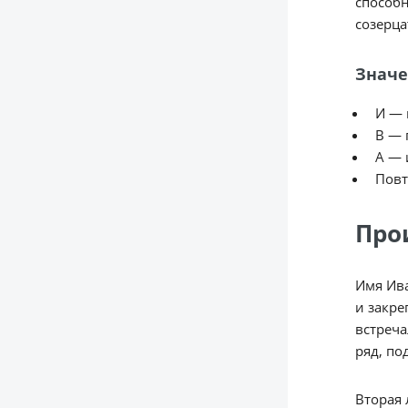
способн
созерца
Значе
И — 
В — 
А — 
Повт
Про
Имя Ива
и закре
встреча
ряд, п
Вторая 