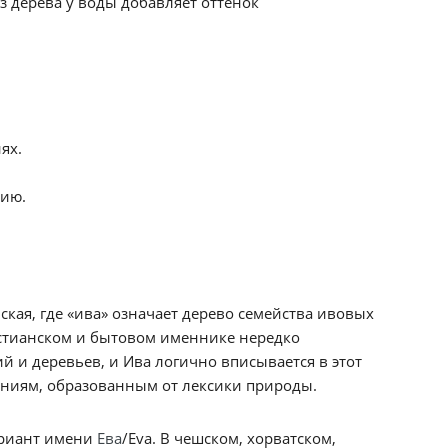
з дерева у воды добавляет оттенок
ях.
сию.
кая, где «ива» означает дерево семейства ивовых
истианском и бытовом именнике нередко
 и деревьев, и Ива логично вписывается в этот
аниям, образованным от лексики природы.
ариант имени
Ева
/Eva. В чешском, хорватском,