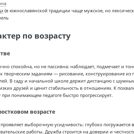
нна
ца
(в южнославянской традиции чаще мужское, но лексическ
нель
актер по возрасту
стве
чно спокойна, но не пассивна: наблюдает, подмечает и тонк
 к творческим заданиям — рисование, конструирование из
лей. В саду и начальной школе держит дистанцию с шумны
изких друзей и ценит стабильность в отношениях. К похвале 
 при понимающем педагоге быстро прогрессирует.
ростковом возрасте
 проявляет выборочную усидчивость: глубоко погружается 
вательские работы. Дружба строится на доверии и честнос