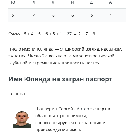
Ю
Л
Я
Н
Д
А
5
4
6
6
5
1
Сумма: 5 + 4 + 6 + 6 + 5 + 1 =
27
→ 2 + 7 = 9
Число имени Юлянда —
9
. Широкий взгляд, идеализм,
эмпатия. Число 9 связывают с мировоззренческой
глубиной и стремлением приносить пользу.
Имя Юлянда на загран паспорт
Iulianda
Шанаурин Сергей -
Автор
эксперт в
области антропонимики,
специализируется на значении и
происхождении имен.