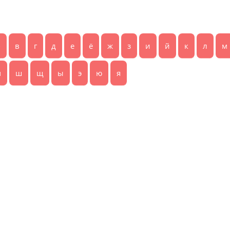
б
в
г
д
е
ё
ж
з
и
й
к
л
м
ч
ш
щ
ы
э
ю
я