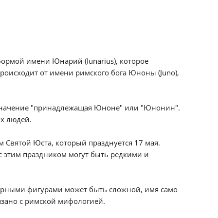
ормой имени Юнарий (Iunarius), которое
роисходит от имени римского бога Юноны (Juno),
значение "принадлежащая Юноне" или "Юнонин".
ых людей.
 Святой Юста, который празднуется 17 мая.
с этим праздником могут быть редкими и
урными фигурами может быть сложной, имя само
язано с римской мифологией.