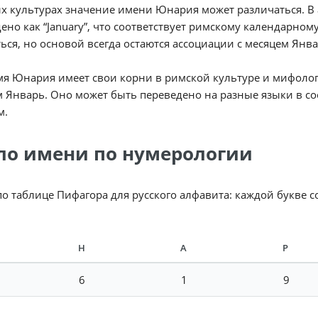
х культурах значение имени Юнария может различаться. В
ено как “January”, что соответствует римскому календарном
ься, но основой всегда остаются ассоциации с месяцем Янв
мя Юнария имеет свои корни в римской культуре и мифолог
 Январь. Оно может быть переведено на разные языки в со
м.
ло имени по нумерологии
по таблице Пифагора для русского алфавита: каждой букве 
Н
А
Р
6
1
9