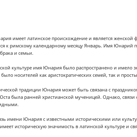
рия имеет латинское происхождение и является женской ф
ся к римскому календарному месяцу Январь. Имя Юнарий п
брака и семьи.
нской культуре имя Юнария было распространено и имело 
 было носителей как аристократических семей, так и прост
ической традиции Юнария может быть связана с праздником
Юста была ранней христианской мученицей. Однако, связи 
идными.
вязь имени Юнария с известными историческими или культ
 имеет историческую значимость в латинской культуре и св