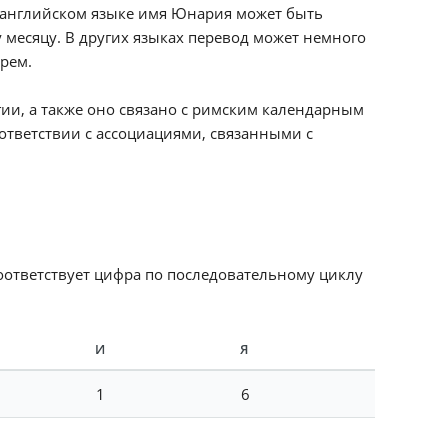
 английском языке имя Юнария может быть
у месяцу. В других языках перевод может немного
арем.
ии, а также оно связано с римским календарным
ответствии с ассоциациями, связанными с
соответствует цифра по последовательному циклу
И
Я
1
6