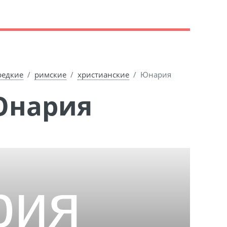
редкие
римские
христианские
Юнария
Юнария