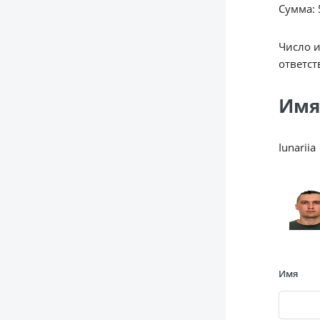
Сумма: 5
Число 
ответст
Имя
Iunariia
Имя