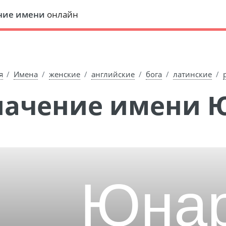
ние имени
онлайн
я
Имена
женские
английские
бога
латинские
Значение имени 