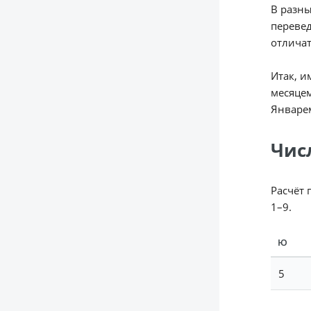
В разны
перевед
отличат
Итак, и
месяцем
Январе
Чис
Расчёт 
1–9.
Ю
5