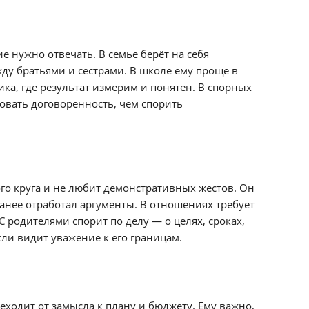
е нужно отвечать. В семье берёт на себя
ду братьями и сёстрами. В школе ему проще в
ка, где результат измерим и понятен. В спорных
овать договорённость, чем спорить
го круга и не любит демонстративных жестов. Он
анее отработал аргументы. В отношениях требует
 родителями спорит по делу — о целях, сроках,
ли видит уважение к его границам.
еходит от замысла к плану и бюджету. Ему важно,