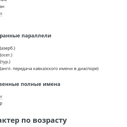
ан
к
ранные параллели
(азерб.)
(осет.)
(тур.)
 (англ. передача кавказского имени в диаспоре)
венные полные имена
и
р
актер по возрасту