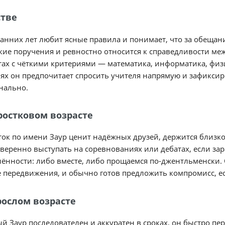
стве
ранних лет любит ясные правила и понимает, что за обещани
ие поручения и ревностно относится к справедливости меж
ах с чёткими критериями — математика, информатика, физи
ях он предпочитает спросить учителя напрямую и зафиксир
нально.
ростковом возрасте
ок по имени Заур ценит надёжных друзей, держится близко
веренно выступать на соревнованиях или дебатах, если зар
ённости: либо вместе, либо прощаемся по-джентльменски. С
 передвижения, и обычно готов предложить компромисс, ес
рослом возрасте
й Заур последователен и аккуратен в сроках, он быстро пер