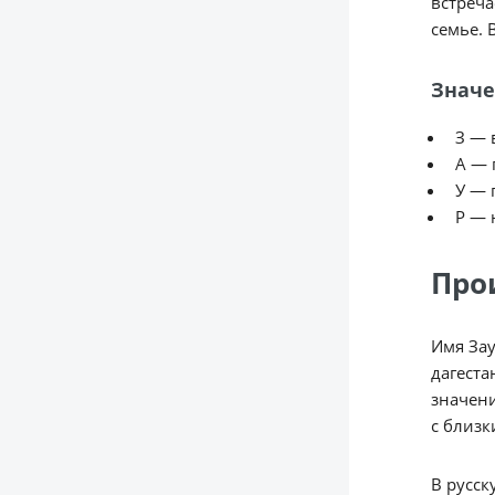
встреча
семье. 
Значе
З — 
А — 
У — 
Р — 
Про
Имя Зау
дагеста
значени
с близк
В русск