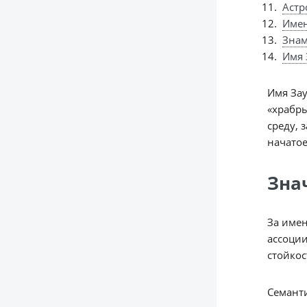
Астр
Име
Знам
Имя 
Имя Зау
«храбры
среду, 
начатое
Зна
За имен
ассоции
стойкос
Семанти