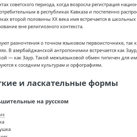
тах советского периода, когда возросла регистрация нацио
требительным в республиках Кавказа и постепенно распро
ках второй половины XX века имя встречается в школьных 
ование вне религиозного контекста.
уют разночтения о точном языковом первоисточнике, так к
ях. В азербайджанской антропонимии встречается как Заур,
ой — как Заур. Такой межъязыковой обмен типичен для имё
уются к соседним культурам и орфографиям.
ткие и ласкательные формы
шительные на русском
ик
ка
ушка
чик