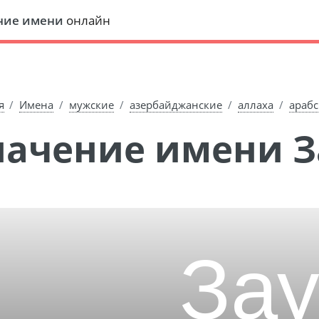
ние имени
онлайн
я
Имена
мужские
азербайджанские
аллаха
араб
Значение имени З