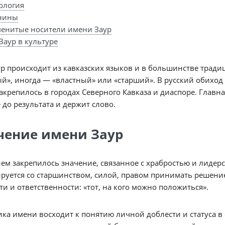
ология
нины
енитые носители имени Заур
Заур в культуре
р происходит из кавказских языков и в большинстве тради
й», иногда — «властный» или «старший». В русский обиход
закрепилось в городах Северного Кавказа и диаспоре. Главн
 до результата и держит слово.
чение имени Заур
ем закрепилось значение, связанное с храбростью и лидерс
руется со старшинством, силой, правом принимать решение
ти и ответственности: «тот, на кого можно положиться».
ка имени восходит к понятию личной доблести и статуса в