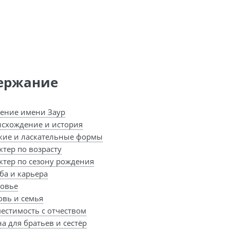
ержание
ение имени Заур
схождение и история
кие и ласкательные формы
ктер по возрасту
ктер по сезону рождения
ба и карьера
овье
вь и семья
естимость с отчеством
а для братьев и сестёр