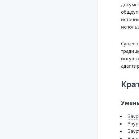
докумен
общеупо
источни
использ
Существ
традици
ингушск
адаптир
Кра
Умень
Заур
Заур
Заур
Заур