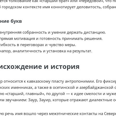
ется толкование как «старший брат» или «передовой», что
В городском контексте имя коннотирует деловитость, собра
ние букв
внутренняя собранность и умение держать дистанцию.
прямая мотивация и готовность принимать решения.
гибкость в переговорах и чувство меры.
напор, аналитичность и установка на результат.
исхождение и история
р относится к кавказскому пласту антропонимии. Его фиксир
нских именниках, а также в осетинской и азербайджанской с
ю «старший, главный», по другой — к идее смелости и муж
им звучанием: Зауp, Зауир, которые отражают диалектные о
ую речь имя вошло через межэтнические контакты на Северно