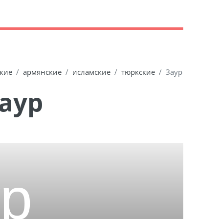
ские
армянские
исламские
тюркские
Заур
аур