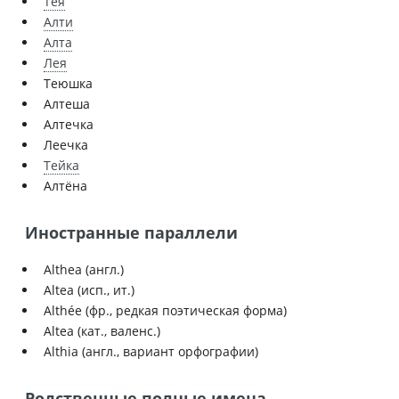
Тея
Алти
Алта
Лея
Теюшка
Алтеша
Алтечка
Леечка
Тейка
Алтёна
Иностранные параллели
Althea (англ.)
Altea (исп., ит.)
Althée (фр., редкая поэтическая форма)
Altea (кат., валенс.)
Althia (англ., вариант орфографии)
Родственные полные имена