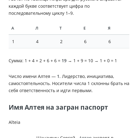
каждой букве соответствует цифра по
последовательному циклу 1–9.
А
Л
Т
Е
Я
1
4
2
6
6
Сумма: 1 + 4 + 2 + 6 + 6 =
19
→ 1 + 9 = 10 → 1 + 0 = 1
Число имени Алтея —
1
. Лидерство, инициатива,
самостоятельность. Носители числа 1 склонны брать на
себя ответственность и идти первыми.
Имя Алтея на загран паспорт
Alteia
Шанаурин Сергей -
Автор
эксперт в