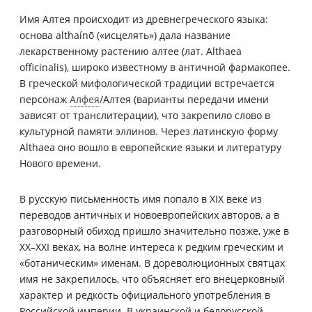
Имя Алтея происходит из древнегреческого языка:
основа althaínō («исцелять») дала название
лекарственному растению алтее (лат. Althaea
officinalis), широко известному в античной фармакопее.
В греческой мифологической традиции встречается
персонаж
Алфея
/Алтея (варианты передачи имени
зависят от транслитерации), что закрепило слово в
культурной памяти эллинов. Через латинскую форму
Althaea оно вошло в европейские языки и литературу
Нового времени.
В русскую письменность имя попало в XIX веке из
переводов античных и новоевропейских авторов, а в
разговорный обиход пришло значительно позже, уже в
XX–XXI веках, на волне интереса к редким греческим и
«ботаническим» именам. В дореволюционных святцах
имя не закрепилось, что объясняет его внецерковный
характер и редкость официального употребления в
Российской империи. В украинской и белорусской