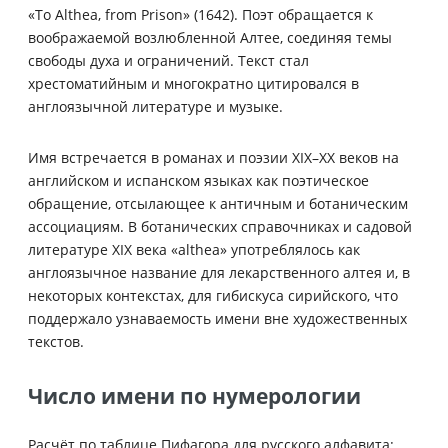
«To Althea, from Prison» (1642). Поэт обращается к
воображаемой возлюбленной Алтее, соединяя темы
свободы духа и ограничений. Текст стал
хрестоматийным и многократно цитировался в
англоязычной литературе и музыке.
Имя встречается в романах и поэзии XIX–XX веков на
английском и испанском языках как поэтическое
обращение, отсылающее к античным и ботаническим
ассоциациям. В ботанических справочниках и садовой
литературе XIX века «althea» употреблялось как
англоязычное название для лекарственного алтея и, в
некоторых контекстах, для гибискуса сирийского, что
поддержало узнаваемость имени вне художественных
текстов.
Число имени по нумерологии
Расчёт по таблице Пифагора для русского алфавита: