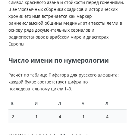
символ красивого азана и стойкости перед гонениями.
В англоязычных сборниках хадисов и исторических
хроник его имя встречается как маркер
раннеисламской общины Медины; эти тексты легли в
основу ряда документальных сериалов и
радиопостановок в арабском мире и диаспорах
Европы.
Число имени по нумерологии
Расчёт по таблице Пифагора для русского алфавита:
каждой букве соответствует цифра по
последовательному циклу 1–9.
Б
И
Л
А
Л
2
1
4
1
4