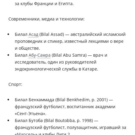
за клубы Франции и Египта.
Современники, медиа и технологии:
Билал
Асад
(Bilal Assad) — австралийский исламский
проповедник и спикер, известный лекциями о вере
и обществе.
Билал
Абу
-
Самра
(Bilal Abu Samra) — врач и
исследователь, один из руководителей
эндокринологической службы в Катаре.
Спорт:
Билал Бенхаммада (Bilal Benkhedim, р. 2001) —
французский футболист, воспитанник академии
«Сент-Этьена».
Билал Бутоба (Bilal Boutobba, р. 1998) —
французский футболист, полузащитник, игравший за
«
Марсель
» и клубы Лиги 2.