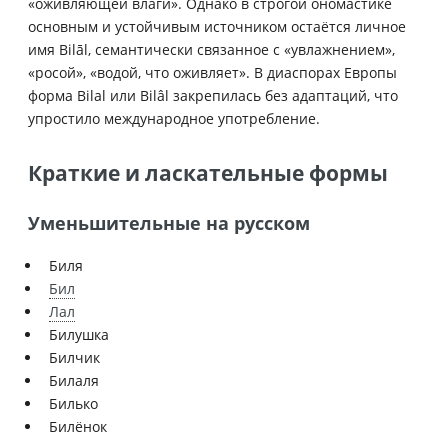
«оживляющей влаги». Однако в строгой ономастике
основным и устойчивым источником остаётся личное
имя Bilāl, семантически связанное с «увлажнением»,
«росой», «водой, что оживляет». В диаспорах Европы
форма Bilal или Bilâl закрепилась без адаптаций, что
упростило международное употребление.
Краткие и ласкательные формы
Уменьшительные на русском
Биля
Бил
Лал
Билушка
Билчик
Билаля
Билько
Билёнок