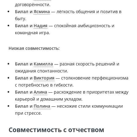
договорённости.
Билал и
Ясмина
— лёгкость общения и позитив в
быту.
Билал и
Надия
— спокойная амбициозность и
командная игра.
Низкая совместимость:
Билал и
Камилла
— разная скорость решений и
ожидания спонтанности.
Билал и
Виктория
— столкновение перфекционизма
с потребностью в гибкости.
Билал и
Алина
— расхождение в приоритетах между
карьерой и домашним укладом.
Билал и
Полина
— несхожие стили коммуникации
при стрессе.
Совместимость с отчеством