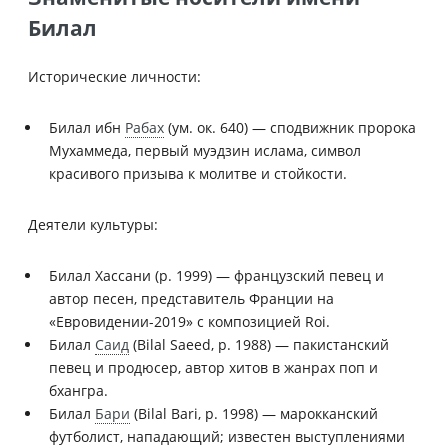
Билал
Исторические личности:
Билал ибн
Рабах
(ум. ок. 640) — сподвижник пророка
Мухаммеда, первый муэдзин ислама, символ
красивого призыва к молитве и стойкости.
Деятели культуры:
Билал Хассани (р. 1999) — французский певец и
автор песен, представитель Франции на
«Евровидении-2019» с композицией Roi.
Билал
Саид
(Bilal Saeed, р. 1988) — пакистанский
певец и продюсер, автор хитов в жанрах поп и
бхангра.
Билал
Бари
(Bilal Bari, р. 1998) — марокканский
футболист, нападающий; известен выступлениями