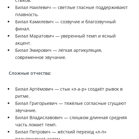
стыков.
Билал Наилевич — светлые гласные поддерживают
плавность.
Билал Камилевич — созвучие и благозвучный
финал.
Билал Маратович — уверенный темп и ясный
акцент.
Билал Эмирович — лёгкая артикуляция,
современное звучание.
Сложные отчества:
Билал Артёмович — стык «л-а-р» создаёт рывок в
ритме.
Билал Григорьевич — тяжёлые согласные сгущают
звучание.
Билал Владиславович — слишком длинная средняя
часть ломает темп.
Билал Петрович — жёсткий переход «л-п»
подчёркивает излом.