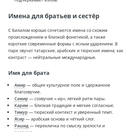
Имена для братьев и сестёр
С Билалом хорошо сочетаются имена со схожим
происхождением и близкой фонетикой, а также
короткие современные формы с ясным ударением. В
паре звучат татарские, арабские и тюркские имена; как
контраст — нейтральные международные.
Имя для брата
Амир
— общее культурное поле и сдержанное
благозвучие.
Самир
— созвучие «-ир», лёгкий ритм пары.
Карим
— близкая традиция и мягкие согласные.
Тимур
— тюркский контекст и уверенный темп.
Ясир
— арабская основа и чёткий слог.
Рашид
— перекличка по смыслу зрелости и