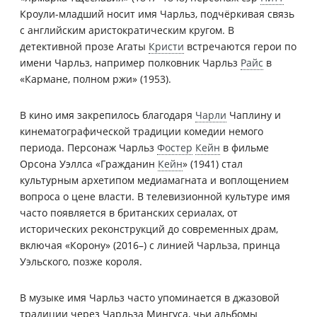
Кроули-младший носит имя Чарльз, подчёркивая связь
с английским аристократическим кругом. В
детективной прозе Агаты
Кристи
встречаются герои по
имени Чарльз, например полковник Чарльз
Райс
в
«Кармане, полном ржи» (1953).
В кино имя закрепилось благодаря
Чарли
Чаплину и
кинематографической традиции комедии немого
периода. Персонаж Чарльз
Фостер
Кейн
в фильме
Орсона Уэллса «Гражданин
Кейн
» (1941) стал
культурным архетипом медиамагната и воплощением
вопроса о цене власти. В телевизионной культуре имя
часто появляется в британских сериалах, от
исторических реконструкций до современных драм,
включая «Корону» (2016–) с линией Чарльза, принца
Уэльского, позже короля.
В музыке имя Чарльз часто упоминается в джазовой
традиции через Чарльза Мингуса, чьи альбомы