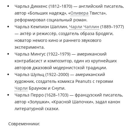
Чарльз Диккенс (1812–1870) — английский писатель,
автор «Больших надежд», «
Оливера
Твиста»,
реформировал социальный роман.
Чарльз Кемпион Шаплин,
Чарли
Чаплин
(1889–1977)
— актёр и режиссёр, создатель образа Бродяги,
новатор немого кино и раннего звукового
эксперимента.
Чарльз Мингуc (1922–1979) — американский
контрабасист и композитор, один из крупнейших
авторов джазовой модернистской традиции.
Чарльз Шульц (1922–2000) — американский
художник, создатель комикса Peanuts с героями
Чарли
Брауном и Снупи.
Чарльз Перро (1628–1703) — французский писатель,
автор «Золушки», «Красной Шапочки», задал канон
литературной сказки.
Современники: