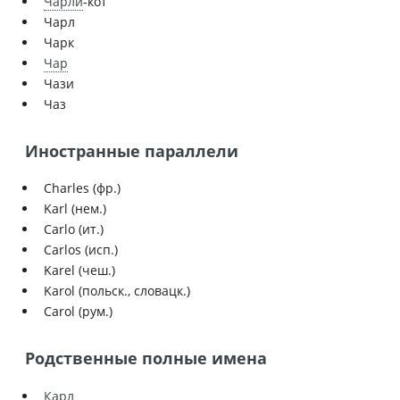
Чарли
-кот
Чарл
Чарк
Чар
Чази
Чаз
Иностранные параллели
Charles (фр.)
Karl (нем.)
Carlo (ит.)
Carlos (исп.)
Karel (чеш.)
Karol (польск., словацк.)
Carol (рум.)
Родственные полные имена
Карл