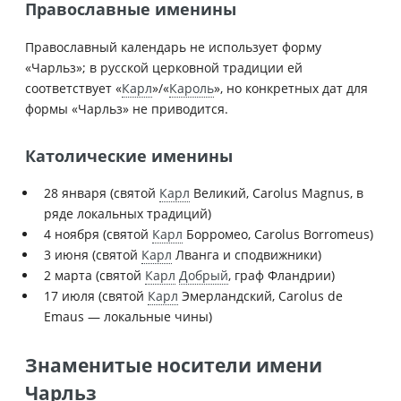
Православные именины
Православный календарь не использует форму
«Чарльз»; в русской церковной традиции ей
соответствует «
Карл
»/«
Кароль
», но конкретных дат для
формы «Чарльз» не приводится.
Католические именины
28 января (святой
Карл
Великий, Carolus Magnus, в
ряде локальных традиций)
4 ноября (святой
Карл
Борромео, Carolus Borromeus)
3 июня (святой
Карл
Лванга и сподвижники)
2 марта (святой
Карл
Добрый
, граф Фландрии)
17 июля (святой
Карл
Эмерландский, Carolus de
Emaus — локальные чины)
Знаменитые носители имени
Чарльз