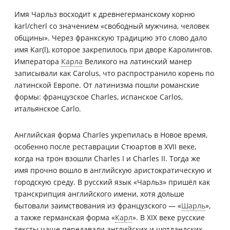
Имя Чарльз восходит к древнегерманскому корню
karl/cherl со значением «свободный мужчина, человек
общины». Через франкскую традицию это слово дало
имя Kar(l), которое закрепилось при дворе Каролингов.
Императора
Карла
Великого на латинский манер
записывали как Carolus, что распространило корень по
латинской Европе. От латинизма пошли романские
формы: французское Charles, испанское Carlos,
итальянское Carlo.
Английская форма Charles укрепилась в Новое время,
особенно после реставрации Стюартов в XVII веке,
когда на трон взошли Charles I и Charles II. Тогда же
имя прочно вошло в английскую аристократическую и
городскую среду. В русский язык «Чарльз» пришёл как
транскрипция английского имени, хотя дольше
бытовали заимствования из французского — «
Шарль
»,
а также германская форма «
Карл
». В XIX веке русские
тексты чаще передавали английских и шотландских