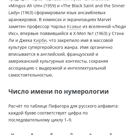
«Mingus Ah Um» (1959) и «The Black Saint and the Sinner
Lady» (1963) сформировали язык ансамблевых
аранжировок. В комиксах и экранизациях Marvel
заметен профессор Чарльз
Ксавье
из вселенной «Люди
Икс», впервые появившийся в X-Men №1 (1963) у Стэна
Ли и Джека
Кирби
, что закрепило имя в массовой
культуре супергеройского жанра. Имя органично
вписывается в английский, французский и
американский культурные контексты, сохраняя
ассоциацию с выдержкой и интеллектуальной
самостоятельностью.
Число имени по нумерологии
Расчёт по таблице Пифагора для русского алфавита:
каждой букве соответствует цифра по
последовательному циклу 1–9.
Ч
А
Р
Л
Ь
З