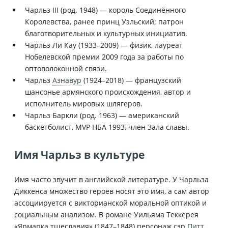
Чарльз III (род. 1948) — король Соединённого
Королевства, ранее принц Уэльский; патрон
благотворительных и культурных инициатив.
Чарльз Ли Кау (1933–2009) — физик, лауреат
Нобелевской премии 2009 года за работы по
оптоволоконной связи.
Чарльз
Азнавур
(1924–2018) — французский
шансонье армянского происхождения, автор и
исполнитель мировых шлягеров.
Чарльз Баркли (род. 1963) — американский
баскетболист, MVP НБА 1993, член Зала славы.
Имя Чарльз в культуре
Имя часто звучит в английской литературе. У Чарльза
Диккенса множество героев носят это имя, а сам автор
ассоциируется с викторианской моральной оптикой и
социальным анализом. В романе Уильяма Теккерея
«Ярмарка тщеславия» (1847–1848) персонаж сэр
Питт