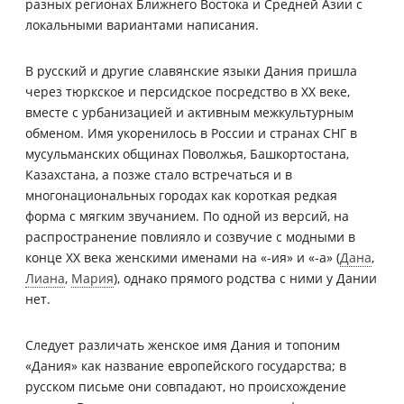
разных регионах Ближнего Востока и Средней Азии с
локальными вариантами написания.
В русский и другие славянские языки Дания пришла
через тюркское и персидское посредство в XX веке,
вместе с урбанизацией и активным межкультурным
обменом. Имя укоренилось в России и странах СНГ в
мусульманских общинах Поволжья, Башкортостана,
Казахстана, а позже стало встречаться и в
многонациональных городах как короткая редкая
форма с мягким звучанием. По одной из версий, на
распространение повлияло и созвучие с модными в
конце XX века женскими именами на «-ия» и «-а» (
Дана
,
Лиана
,
Мария
), однако прямого родства с ними у Дании
нет.
Следует различать женское имя Дания и топоним
«Дания» как название европейского государства; в
русском письме они совпадают, но происхождение