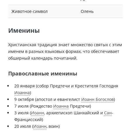
Животное-символ
Олень
Именины
Христианская традиция знает множество святых с этим
именем в разных языковых формах, что обеспечивает
обширный календарь почитаний.
Православные именины
20 января (собор Предтечи и Крестителя Господня
Иоанна
)
9 октября (апостол и евангелист
Иоанн
Богослов
)
7 июля (Рождество
Иоанна
Предтечи)
3 июля (
Иоанн
, архиепископ Шанхайский и
Сан
-
Францисский)
20 июля (
Иоанн
, воин)