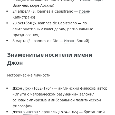
Вианней, кюре Арский)
24 апреля (S. Ioannes a Capistrano —
Иоанн
Капистрано)
23 октября (S. Ioannes de Capistrano — по
альтернативным календарям, региональные
празднования)
8 марта (S. Ioannes de Dio —
Иоанн
Божий)
Знаменитые носители имени
Джон
Исторические личности:
Джон
Локк
(1632–1704) — английский философ, автор
«Опыта о человеческом разумении», заложил
основы эмпиризма и либеральной политической
философии.
Джон
Уинстон
Черчилль (1874–1965) — британский