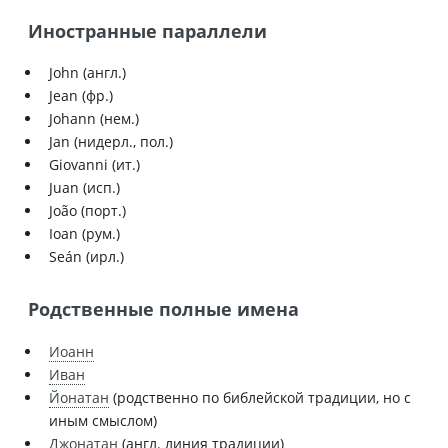
Иностранные параллели
John (англ.)
Jean (фр.)
Johann (нем.)
Jan (нидерл., пол.)
Giovanni (ит.)
Juan (исп.)
João (порт.)
Ioan (рум.)
Seán (ирл.)
Родственные полные имена
Иоанн
Иван
Йонатан
(родственно по библейской традиции, но с
иным смыслом)
Джонатан
(англ. линия традиции)