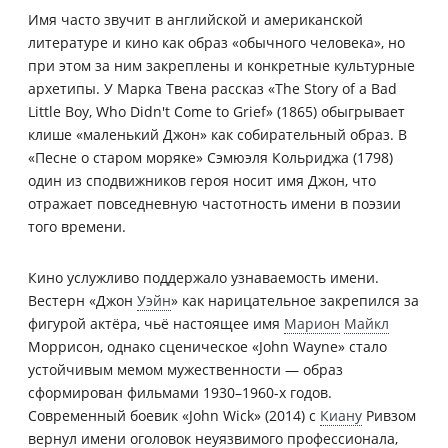
Имя часто звучит в английской и американской
литературе и кино как образ «обычного человека», но
при этом за ним закреплены и конкретные культурные
архетипы. У Марка Твена рассказ «The Story of a Bad
Little Boy, Who Didn't Come to Grief» (1865) обыгрывает
клише «маленький Джон» как собирательный образ. В
«Песне о старом моряке» Сэмюэля Кольриджа (1798)
один из сподвижников героя носит имя Джон, что
отражает повседневную частотность имени в поэзии
того времени.
Кино услужливо поддержало узнаваемость имени.
Вестерн «Джон
Уэйн
» как нарицательное закрепился за
фигурой актёра, чьё настоящее имя
Марион
Майкл
Моррисон, однако сценическое «John Wayne» стало
устойчивым мемом мужественности — образ
сформирован фильмами 1930–1960-х годов.
Современный боевик «John Wick» (2014) с
Киану
Ривзом
вернул имени оголовок неуязвимого профессионала,