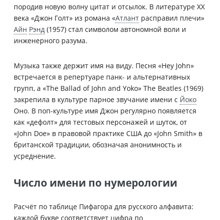
породив новую волну цитат и отсылок. В литературе XX
века «Джон Голт» из романа «
Атлант
расправил плечи»
Айн
Рэнд
(1957) стал символом автономной воли и
инженерного разума.
Музыка также держит имя на виду. Песня «Hey John»
встречается в репертуаре панк- и альтернативных
групп, а «The Ballad of John and Yoko» The Beatles (1969)
закрепила в культуре парное звучание имени с
Йоко
Оно. В поп-культуре имя Джон регулярно появляется
как «дефолт» для тестовых персонажей и шуток, от
«John Doe» в правовой практике США до «John Smith» в
британской традиции, обозначая анонимность и
усреднение.
Число имени по нумерологии
Расчёт по таблице Пифагора для русского алфавита:
каждой букве соответствует цифра по