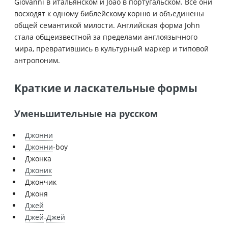
Giovanni в итальянском и João в португальском. Все они
восходят к одному библейскому корню и объединены
общей семантикой милости. Английская форма John
стала общеизвестной за пределами англоязычного
мира, превратившись в культурный маркер и типовой
антропоним.
Краткие и ласкательные формы
Уменьшительные на русском
Джонни
Джонни
-boy
Джонка
Джоник
Джончик
Джоня
Джей
Джей
-
Джей