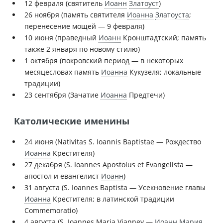
12 февраля (святитель
Иоанн
Златоуст
)
26 ноября (память святителя
Иоанна
Златоуста
;
перенесение мощей — 9 февраля)
10 июня (праведный
Иоанн
Кронштадтский; память
также 2 января по новому стилю)
1 октября (покровский период — в некоторых
месяцесловах память
Иоанна
Кукузеля; локальные
традиции)
23 сентября (Зачатие
Иоанна
Предтечи)
Католические именины
24 июня (Nativitas S. Ioannis Baptistae — Рождество
Иоанна
Крестителя)
27 декабря (S. Ioannes Apostolus et Evangelista —
апостол и евангелист
Иоанн
)
31 августа (S. Ioannes Baptista — Усекновение главы
Иоанна
Крестителя; в латинской традиции
Commemoratio)
4 августа (S. Ioannes Maria Vianney —
Иоанн
Мария