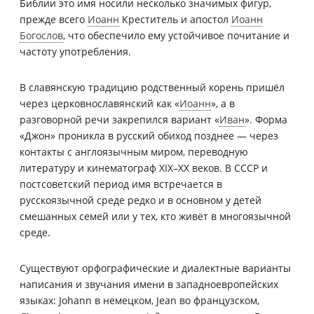
Библии это имя носили несколько значимых фигур,
прежде всего
Иоанн
Креститель и апостол
Иоанн
Богослов
, что обеспечило ему устойчивое почитание и
частоту употребления.
В славянскую традицию родственный корень пришёл
через церковнославянский как «
Иоанн
», а в
разговорной речи закрепился вариант «
Иван
». Форма
«Джон» проникла в русский обиход позднее — через
контакты с англоязычным миром, переводную
литературу и кинематограф XIX–XX веков. В СССР и
постсоветский период имя встречается в
русскоязычной среде редко и в основном у детей
смешанных семей или у тех, кто живёт в многоязычной
среде.
Существуют орфографические и диалектные варианты
написания и звучания имени в западноевропейских
языках: Johann в немецком, Jean во французском,