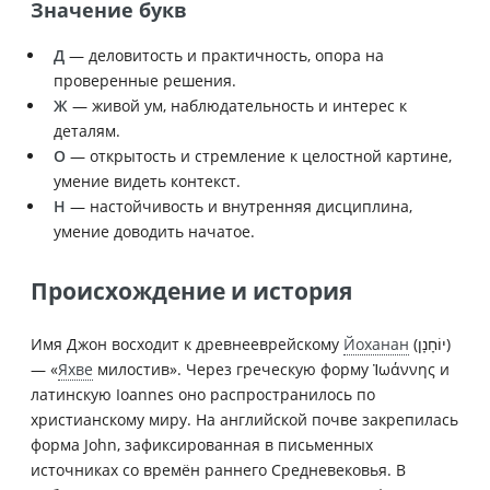
Значение букв
Д
— деловитость и практичность, опора на
проверенные решения.
Ж
— живой ум, наблюдательность и интерес к
деталям.
О
— открытость и стремление к целостной картине,
умение видеть контекст.
Н
— настойчивость и внутренняя дисциплина,
умение доводить начатое.
Происхождение и история
Имя Джон восходит к древнееврейскому
Йоханан
(יוֹחָנָן)
— «
Яхве
милостив». Через греческую форму Ἰωάννης и
латинскую Ioannes оно распространилось по
христианскому миру. На английской почве закрепилась
форма John, зафиксированная в письменных
источниках со времён раннего Средневековья. В