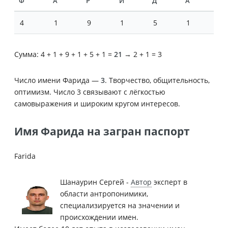
Ф
А
Р
И
Д
А
4
1
9
1
5
1
Сумма: 4 + 1 + 9 + 1 + 5 + 1 =
21
→ 2 + 1 = 3
Число имени Фарида —
3
. Творчество, общительность,
оптимизм. Число 3 связывают с лёгкостью
самовыражения и широким кругом интересов.
Имя Фарида на загран паспорт
Farida
Шанаурин Сергей -
Автор
эксперт в
области антропонимики,
специализируется на значении и
происхождении имен.