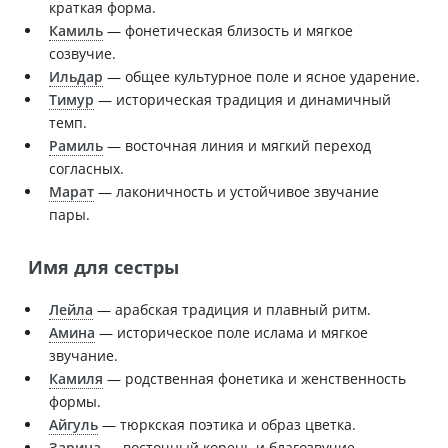
краткая форма.
Камиль
— фонетическая близость и мягкое
созвучие.
Ильдар
— общее культурное поле и ясное ударение.
Тимур
— историческая традиция и динамичный
темп.
Рамиль
— восточная линия и мягкий переход
согласных.
Марат
— лаконичность и устойчивое звучание
пары.
Имя для сестры
Лейла
— арабская традиция и плавный ритм.
Амина
— историческое поле ислама и мягкое
звучание.
Камиля
— родственная фонетика и женственность
формы.
Айгуль
— тюркская поэтика и образ цветка.
Зарина
— восточный корень и благозвучие.