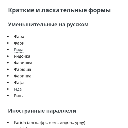
Краткие и ласкательные формы
Уменьшительные на русском
Фара
Фари
Рида
Ридочка
Фаришка
Фарюша
Фаринка
Фафа
Ида
Риша
Иностранные параллели
Farida (англ., фр., нем., индон., урду)