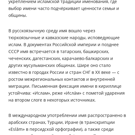
укреплением исламской традиции именования, где
выбор имени часто подчёркивает ценности семьи и
общины.
В русскоязычную среду имя вошло через
тюркоязычные и кавказские народы, исповедующие
ислам. В документах Российской империи и позднее
СССР имя встречается в татарских, башкирских,
чеченских, дагестанских, карачаево-балкарских и
других мусульманских общинах. Шире оно стало
известно в городах России и стран СНГ в XX веке — с
ростом межрегиональных контактов и внутренней
миграции. Письменная фиксация имени в кириллице
устойчива: «Ислам», реже «Ислáм» с пометой ударения
на втором слоге в некоторых источниках.
В международном употреблении имя распространено в
арабских странах, Турции, Иране (в транскрипции
«Eslām» в персидской орфографии), а также среди