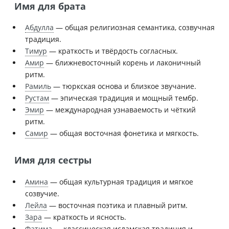
Имя для брата
Абдулла
— общая религиозная семантика, созвучная
традиция.
Тимур
— краткость и твёрдость согласных.
Амир
— ближневосточный корень и лаконичный
ритм.
Рамиль
— тюркская основа и близкое звучание.
Рустам
— эпическая традиция и мощный тембр.
Эмир
— международная узнаваемость и чёткий
ритм.
Самир
— общая восточная фонетика и мягкость.
Имя для сестры
Амина
— общая культурная традиция и мягкое
созвучие.
Лейла
— восточная поэтика и плавный ритм.
Зара
— краткость и ясность.
Фатима
— классическая исламская традиция и