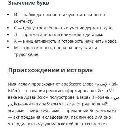
Значение букв
И — наблюдательность и чувствительность к
контексту.
С — целеустремлённость и умение держать курс.
Л — прагматичность и внимание к деталям.
А — инициативность и готовность начинать новое.
М — практичность, опора на результат и
трудолюбие.
Происхождение и история
Имя Ислам происходит от арабского слова «الإسلام» (al-
Islām) — названия религии, сформировавшейся в VII
веке на Аравийском полуострове. Базовый корень «س-
ل-م» («с-л-м») в арабском языке даёт ряд понятий:
«салям» — мир, «муслим» — преданный Богу, «ислам»
— акт предания и следования. Как личное имя оно
утвердилось в мусульманских обществах вместе с