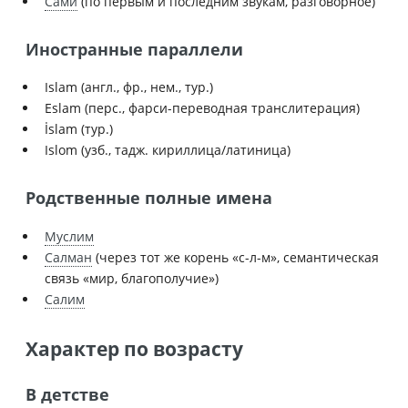
Сами
(по первым и последним звукам, разговорное)
Иностранные параллели
Islam (англ., фр., нем., тур.)
Eslam (перс., фарси-переводная транслитерация)
İslam (тур.)
Islom (узб., тадж. кириллица/латиница)
Родственные полные имена
Муслим
Салман
(через тот же корень «с-л-м», семантическая
связь «мир, благополучие»)
Салим
Характер по возрасту
В детстве