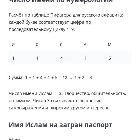
Расчёт по таблице Пифагора для русского алфавита:
каждой букве соответствует цифра по
последовательному циклу 1–9.
И
С
Л
А
М
1
1
4
1
5
Сумма: 1 + 1 + 4 + 1 + 5 =
12
→ 1 + 2 = 3
Число имени Ислам —
3
. Творчество, общительность,
оптимизм. Число 3 связывают с лёгкостью
самовыражения и широким кругом интересов.
Имя Ислам на загран паспорт
Islam