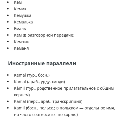
Кем
Кемик
Кемушка
Кемалька
Емаль
Кём (в разговорной передаче)
Кемчик
Кеманя
Иностранные параллели
Kemal (тур., босн.)
Kamal (араб., урду, хинди)
Kâmil (тур., родственное прилагательное с общим
корнем)
Kamāl (перс., араб. транскрипция)
Kamil (босн., польск.; в польском — отдельное имя,
но часто соотносится по корню)