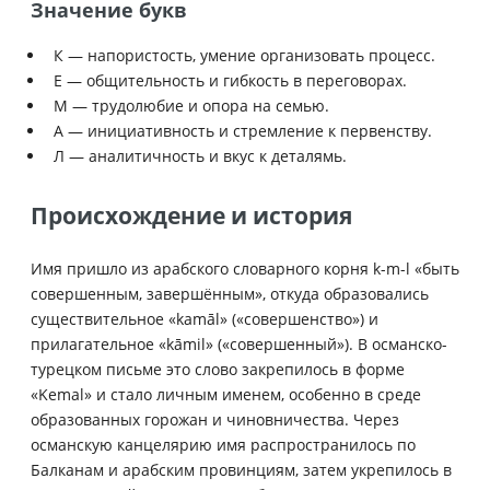
Значение букв
К — напористость, умение организовать процесс.
Е — общительность и гибкость в переговорах.
М — трудолюбие и опора на семью.
А — инициативность и стремление к первенству.
Л — аналитичность и вкус к деталямь.
Происхождение и история
Имя пришло из арабского словарного корня k-m-l «быть
совершенным, завершённым», откуда образовались
существительное «kamāl» («совершенство») и
прилагательное «kāmil» («совершенный»). В османско-
турецком письме это слово закрепилось в форме
«Kemal» и стало личным именем, особенно в среде
образованных горожан и чиновничества. Через
османскую канцелярию имя распространилось по
Балканам и арабским провинциям, затем укрепилось в