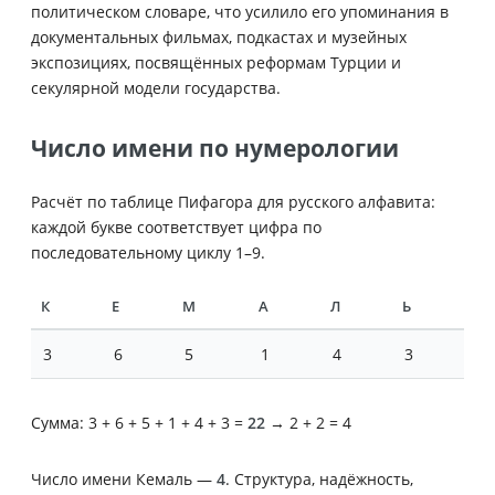
политическом словаре, что усилило его упоминания в
документальных фильмах, подкастах и музейных
экспозициях, посвящённых реформам Турции и
секулярной модели государства.
Число имени по нумерологии
Расчёт по таблице Пифагора для русского алфавита:
каждой букве соответствует цифра по
последовательному циклу 1–9.
К
Е
М
А
Л
Ь
3
6
5
1
4
3
Сумма: 3 + 6 + 5 + 1 + 4 + 3 =
22
→ 2 + 2 = 4
Число имени Кемаль —
4
. Структура, надёжность,