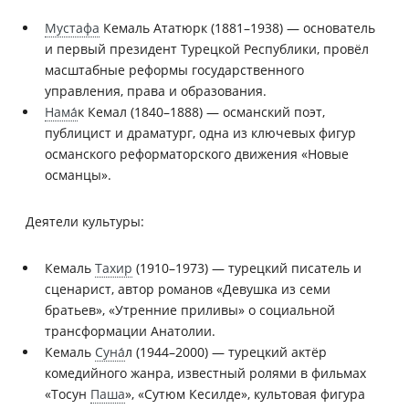
Мустафа
Кемаль Ататюрк (1881–1938) — основатель
и первый президент Турецкой Республики, провёл
масштабные реформы государственного
управления, права и образования.
Нама
́к Кемал (1840–1888) — османский поэт,
публицист и драматург, одна из ключевых фигур
османского реформаторского движения «Новые
османцы».
Деятели культуры:
Кемаль
Тахир
(1910–1973) — турецкий писатель и
сценарист, автор романов «Девушка из семи
братьев», «Утренние приливы» о социальной
трансформации Анатолии.
Кемаль
Суна
́л (1944–2000) — турецкий актёр
комедийного жанра, известный ролями в фильмах
«Тосун
Паша
», «Сутюм Кесилде», культовая фигура