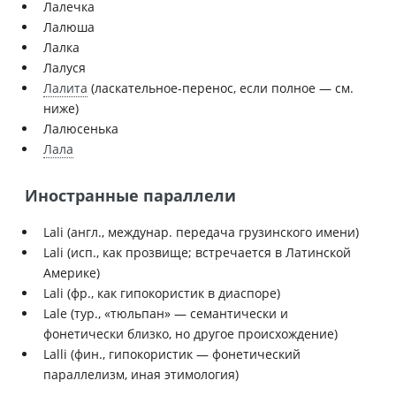
Лалечка
Лалюша
Лалка
Лалуся
Лалита
(ласкательное-перенос, если полное — см.
ниже)
Лалюсенька
Лала
Иностранные параллели
Lali (англ., междунар. передача грузинского имени)
Lali (исп., как прозвище; встречается в Латинской
Америке)
Lali (фр., как гипокористик в диаспоре)
Lale (тур., «тюльпан» — семантически и
фонетически близко, но другое происхождение)
Lalli (фин., гипокористик — фонетический
параллелизм, иная этимология)