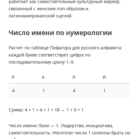
работает как самостоятельный культурный маркер,
связанный с женским поп-образом и
латиноамериканской сценой.
Число имени по нумерологии
Расчёт по таблице Пифагора для русского алфавита:
каждой букве соответствует цифра по
последовательному циклу 1–9.
Л
А
Л
И
4
1
4
1
Сумма: 4 + 1 + 4 + 1 =
10
→ 1 + 0 = 1
Число имени Лали —
1
. Лидерство, инициатива,
самостоятельность. Носители числа 1 склонны брать на