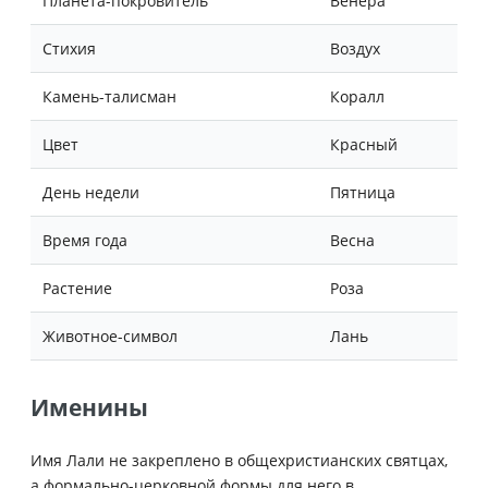
Планета-покровитель
Венера
Стихия
Воздух
Камень-талисман
Коралл
Цвет
Красный
День недели
Пятница
Время года
Весна
Растение
Роза
Животное-символ
Лань
Именины
Имя Лали не закреплено в общехристианских святцах,
а формально-церковной формы для него в