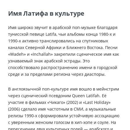
Имя Латифа в культуре
Имя широко звучит в арабской поп-музыке благодаря
тунисской певице Latifa, чьи альбомы конца 1980-х и
1990-х активно транслировались на спутниковых
каналах Северной Африки и Ближнего Востока. Песни
«Wadeh» и «Inchallah» закрепили сценическое имя как
узнаваемый знак арабской эстрады. Это
способствовало распространению имени в городской
среде и за пределами региона через диаспоры.
В англоязычной поп-культуре имя вошло в мейнстрим
через сценический псевдоним Queen Latifah. Её
участие в фильмах «Чикаго» (2002) и «Last Holiday»
(2006) сделало имя частотным в СМИ, а музыкальные
релизы 1990-х сформировали устойчивую ассоциацию
с уверенным женским голосом в хип-хопе и соуле. На
пересечении двух культурных полей — арабского и