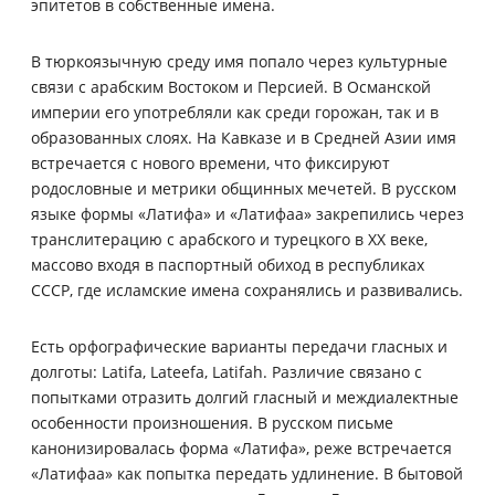
эпитетов в собственные имена.
В тюркоязычную среду имя попало через культурные
связи с арабским Востоком и Персией. В Османской
империи его употребляли как среди горожан, так и в
образованных слоях. На Кавказе и в Средней Азии имя
встречается с нового времени, что фиксируют
родословные и метрики общинных мечетей. В русском
языке формы «Латифа» и «Латифаа» закрепились через
транслитерацию с арабского и турецкого в XX веке,
массово входя в паспортный обиход в республиках
СССР, где исламские имена сохранялись и развивались.
Есть орфографические варианты передачи гласных и
долготы: Latifa, Lateefa, Latifah. Различие связано с
попытками отразить долгий гласный и междиалектные
особенности произношения. В русском письме
канонизировалась форма «Латифа», реже встречается
«Латифаа» как попытка передать удлинение. В бытовой