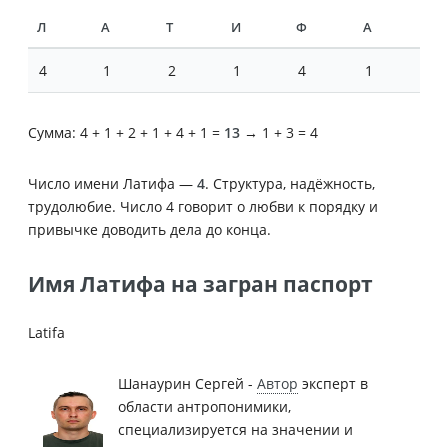
Л
А
Т
И
Ф
А
4
1
2
1
4
1
Сумма: 4 + 1 + 2 + 1 + 4 + 1 =
13
→ 1 + 3 = 4
Число имени Латифа —
4
. Структура, надёжность,
трудолюбие. Число 4 говорит о любви к порядку и
привычке доводить дела до конца.
Имя Латифа на загран паспорт
Latifa
Шанаурин Сергей -
Автор
эксперт в
области антропонимики,
специализируется на значении и