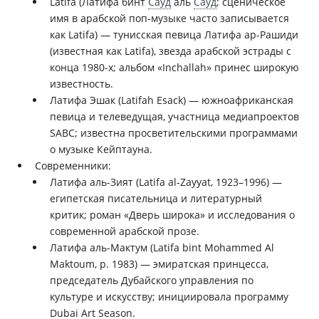
Latifa (Латифа бинт
Сауд
аль
Сауд
; сценическое
имя в арабской поп-музыке часто записывается
как Latifa) — тунисская певица Латифа ар-Рашиди
(известная как Latifa), звезда арабской эстрады с
конца 1980-х; альбом «Inchallah» принес широкую
известность.
Латифа Эшак (Latifah Esack) — южноафриканская
певица и телеведущая, участница медиапроектов
SABC; известна просветительскими программами
о музыке Кейптауна.
Современники:
Латифа аль-Зият (Latifa al-Zayyat, 1923–1996) —
египетская писательница и литературный
критик; роман «Дверь широка» и исследования о
современной арабской прозе.
Латифа аль-Мактум (Latifa bint Mohammed Al
Maktoum, р. 1983) — эмиратская принцесса,
председатель Дубайского управления по
культуре и искусству; инициировала программу
Dubai Art Season.