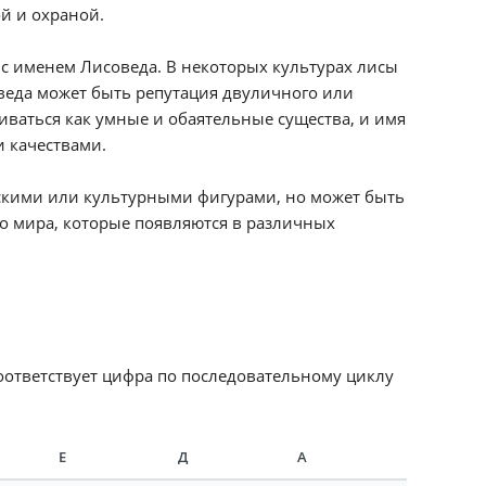
ой и охраной.
с именем Лисоведа. В некоторых культурах лисы
веда может быть репутация двуличного или
риваться как умные и обаятельные существа, и имя
и качествами.
скими или культурными фигурами, но может быть
о мира, которые появляются в различных
соответствует цифра по последовательному циклу
Е
Д
А