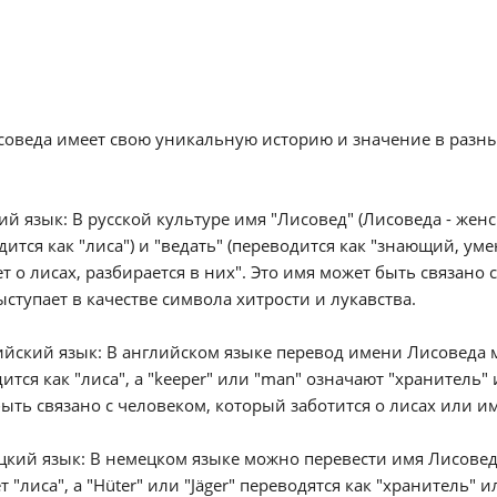
оведа имеет свою уникальную историю и значение в разны
кий язык: В русской культуре имя "Лисовед" (Лисоведа - жен
дится как "лиса") и "ведать" (переводится как "знающий, ум
ет о лисах, разбирается в них". Это имя может быть связано
ыступает в качестве символа хитрости и лукавства.
ийский язык: В английском языке перевод имени Лисоведа м
ится как "лиса", а "keeper" или "man" означают "хранитель"
ыть связано с человеком, который заботится о лисах или и
цкий язык: В немецком языке можно перевести имя Лисоведа к
т "лиса", а "Hüter" или "Jäger" переводятся как "хранитель"