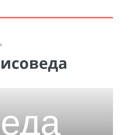
а
Лисоведа