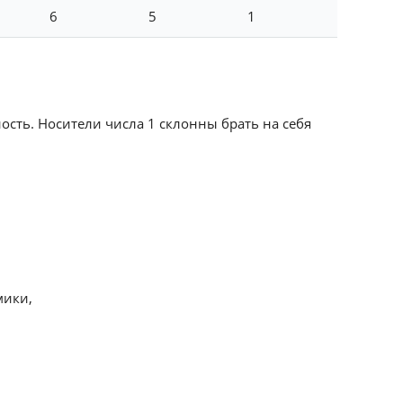
6
5
1
ость. Носители числа 1 склонны брать на себя
мики,