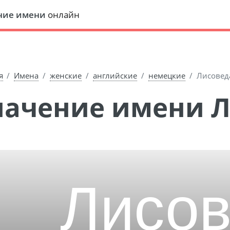
ние имени
онлайн
я
Имена
женские
английские
немецкие
Лисовед
Значение имени 