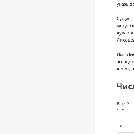
указыва
Существ
могут б
лукавог
Лисовед
Имя Лис
ассоции
легенда
Чис
Расчёт 
1–9.
Л