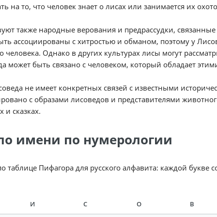
ть на то, что человек знает о лисах или занимается их охот
уют также народные верования и предрассудки, связанные 
ыть ассоциированы с хитростью и обманом, поэтому у Лисо
о человека. Однако в других культурах лисы могут рассмат
а может быть связано с человеком, который обладает этим
оведа не имеет конкретных связей с известными историче
ровано с образами лисоведов и представителями животног
х и сказках.
ло имени по нумерологии
по таблице Пифагора для русского алфавита: каждой букве 
И
С
О
В