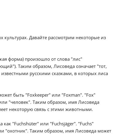
х культурах. Давайте рассмотрим некоторые из
ская форма) произошло от слова "лис"
еющий"). Таким образом, Лисоведа означает "тот,
 с известными русскими сказками, в которых лиса
ожет быть "Foxkeeper" или "Foxman". "Fox"
 или "человек". Таким образом, имя Лисоведа
меет некоторую связь с этими животными.
ак "Fuchshüter" или "Fuchsjäger". "Fuchs"
 или "охотник". Таким образом, имя Лисоведа может