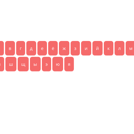
б
в
г
д
е
ё
ж
з
и
й
к
л
м
ч
ш
щ
ы
э
ю
я