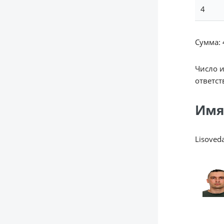
4
Сумма: 4
Число 
ответст
Имя
Lisoved