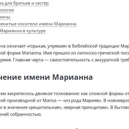
а для братьев и сестёр
ология
нины
енитые носители имени Марианна
Марианна в культуре
на означает «горькая, упрямая» в библейской традиции М
ой форме Marianna. Имя пришло из латинско-греческой пис
ремя. Главная черта — самостоятельность с аккуратной треб
чение имени Марианна
ем закрепилось двоякое толкование: как сложной формы от 
ой производной от Marius — «из рода Мариев». В новоевр
 в значения «решительная», «верная принципам». В бытово
нней собранностью.