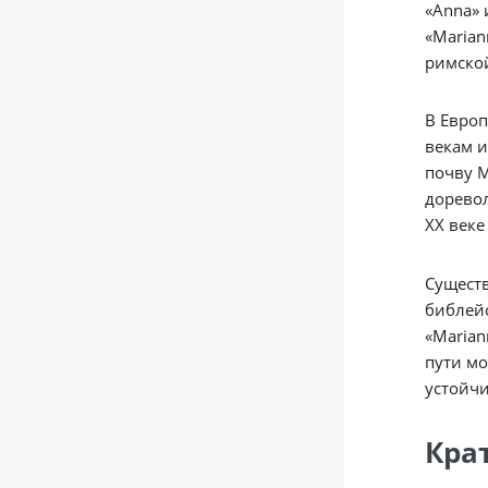
«Anna» 
«Marian
римской
В Европ
векам и
почву М
доревол
XX век
Существ
библейс
«Marian
пути мо
устойч
Кра