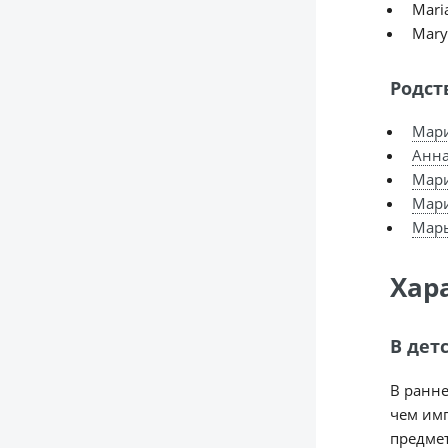
Mari
Mary
Родст
Мар
Анн
Мар
Мар
Мар
Хар
В дет
В ранне
чем имп
предмет