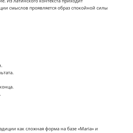
е. Из латинского контекста приходит
ации смыслов проявляется образ спокойной силы
.
ьтата.
конца.
.
диции как сложная форма на базе «Maria» и