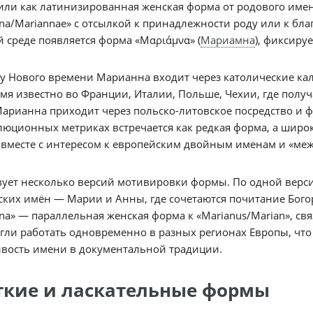
или как латинизированная женская форма от родового имени
na/Mariannae» с отсылкой к принадлежности роду или к бл
 среде появляется форма «Μαριάμνα» (
Мариамна
), фиксиру
у Нового времени Марианна входит через католические кален
мя известно во Франции, Италии, Польше, Чехии, где полу
арианна приходит через польско-литовское посредство и фр
юционных метриках встречается как редкая форма, а широ
е вместе с интересом к европейским двойным именам и «м
ует несколько версий мотивировки формы. По одной верси
ких имён — Марии и Анны, где сочетаются почитание Бого
na» — параллельная женская форма к «Marianus/Marian», св
гли работать одновременно в разных регионах Европы, что
ивость имени в документальной традиции.
ткие и ласкательные формы