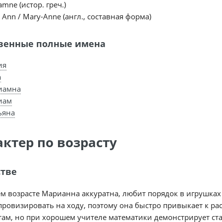
amne (истор. греч.)
 Ann / Mary-Anne (англ., составная форма)
венные полные имена
ия
а
иамна
иам
ьяна
актер по возрасту
стве
м возрасте Марианна аккуратна, любит порядок в игрушках 
ровизировать на ходу, поэтому она быстро привыкает к ра
ам, но при хорошем учителе математики демонстрирует ста