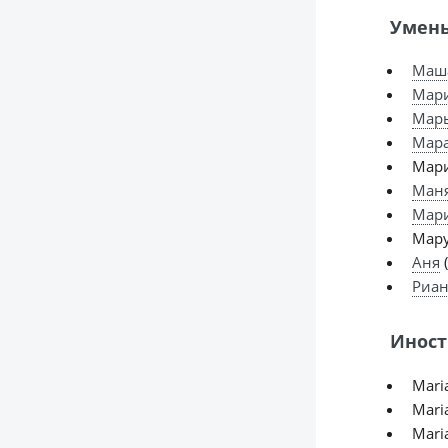
Умень
Маш
Мар
Мар
Мар
Мар
Ман
Мар
Мару
Аня
(
Риан
Иност
Maria
Maria
Maria