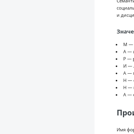
Семанти
социаль
и дисц
Значе
М — 
А — 
Р — 
И — 
А — 
Н — 
Н — 
А — 
Про
Имя фор