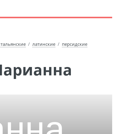
итальянские
латинские
персидские
Марианна