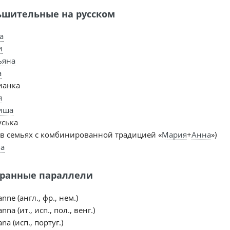
шительные на русском
а
и
ьяна
а
ианка
я
иша
ська
в семьях с комбинированной традицией «
Мария
+
Анна
»)
а
ранные параллели
nne (англ., фр., нем.)
nna (ит., исп., пол., венг.)
na (исп., португ.)