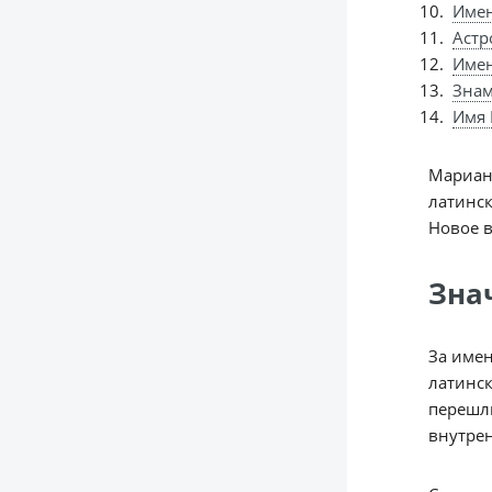
Имен
Астр
Име
Знам
Имя 
Мариан
латинск
Новое в
Зна
За имен
латинск
перешли
внутре