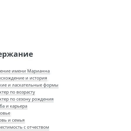
ержание
ение имени Марианна
схождение и история
кие и ласкательные формы
ктер по возрасту
ктер по сезону рождения
ба и карьера
овье
вь и семья
естимость с отчеством