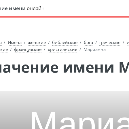
ние имени
онлайн
я
Имена
женские
библейские
бога
греческие
кие
французские
христианские
Марианна
Значение имени 