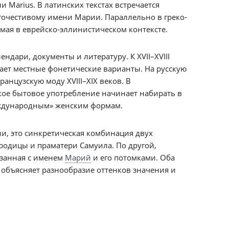
 Marius. В латинских текстах встречается
агочестивому имени Марии. Параллельно в греко-
емая в еврейско-эллинистическом контексте.
дари, документы и литературу. К XVII–XVIII
чает местные фонетические варианты. На русскую
анцузскую моду XVIII–XIX веков. В
кое бытовое употребление начинает набирать в
еждународным» женским формам.
и, это синкретическая комбинация двух
родицы и праматери Самуила. По другой,
язанная с именем
Марий
и его потомками. Оба
 объясняет разнообразие оттенков значения и