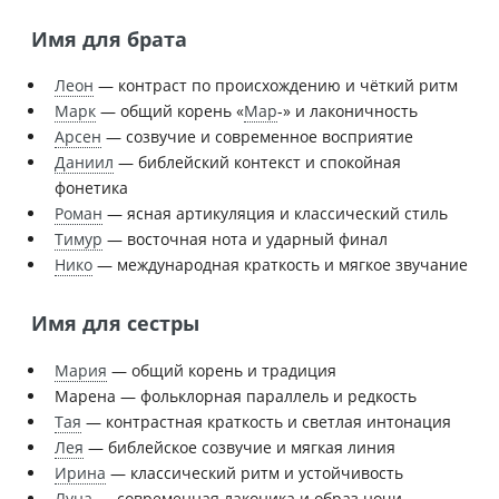
Имя для брата
Леон
— контраст по происхождению и чёткий ритм
Марк
— общий корень «
Мар
-» и лаконичность
Арсен
— созвучие и современное восприятие
Даниил
— библейский контекст и спокойная
фонетика
Роман
— ясная артикуляция и классический стиль
Тимур
— восточная нота и ударный финал
Нико
— международная краткость и мягкое звучание
Имя для сестры
Мария
— общий корень и традиция
Марена — фольклорная параллель и редкость
Тая
— контрастная краткость и светлая интонация
Лея
— библейское созвучие и мягкая линия
Ирина
— классический ритм и устойчивость
Луна
— современная лаконика и образ ночи