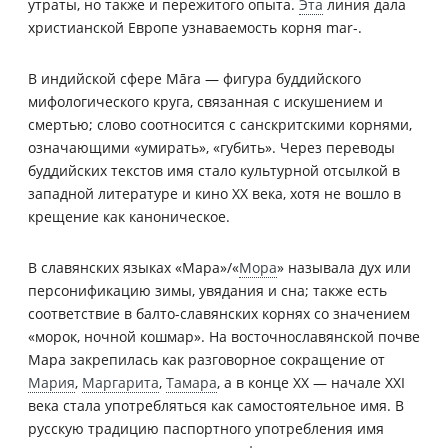
утраты, но также и пережитого опыта.
Эта
линия дала
христианской Европе узнаваемость корня mar-.
В индийской сфере Māra — фигура буддийского
мифологического круга, связанная с искушением и
смертью; слово соотносится с санскритскими корнями,
означающими «умирать», «губить». Через переводы
буддийских текстов имя стало культурной отсылкой в
западной литературе и кино XX века, хотя не вошло в
крещение как каноническое.
В славянских языках «Мара»/«
Мора
» называла дух или
персонификацию зимы, увядания и сна; также есть
соответствие в балто-славянских корнях со значением
«морок, ночной кошмар». На восточнославянской почве
Мара закрепилась как разговорное сокращение от
Мария
,
Маргарита
,
Тамара
, а в конце XX — начале XXI
века стала употребляться как самостоятельное имя. В
русскую традицию паспортного употребления имя