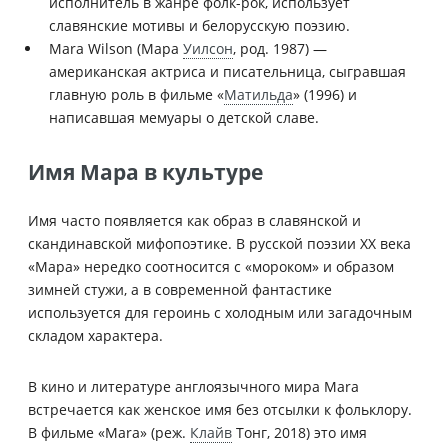
исполнитель в жанре фолк-рок, использует
славянские мотивы и белорусскую поэзию.
Mara Wilson (Мара
Уилсон
, род. 1987) —
американская актриса и писательница, сыгравшая
главную роль в фильме «
Матильда
» (1996) и
написавшая мемуары о детской славе.
Имя Мара в культуре
Имя часто появляется как образ в славянской и
скандинавской мифопоэтике. В русской поэзии XX века
«Мара» нередко соотносится с «мороком» и образом
зимней стужи, а в современной фантастике
используется для героинь с холодным или загадочным
складом характера.
В кино и литературе англоязычного мира Mara
встречается как женское имя без отсылки к фольклору.
В фильме «Mara» (реж.
Клайв
Тонг, 2018) это имя