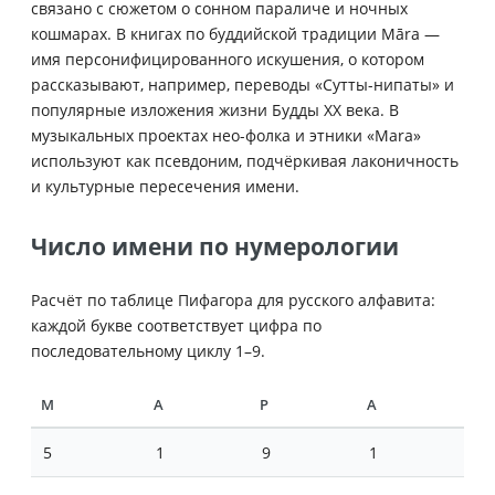
связано с сюжетом о сонном параличе и ночных
кошмарах. В книгах по буддийской традиции Māra —
имя персонифицированного искушения, о котором
рассказывают, например, переводы «Сутты-нипаты» и
популярные изложения жизни Будды XX века. В
музыкальных проектах нео-фолка и этники «Mara»
используют как псевдоним, подчёркивая лаконичность
и культурные пересечения имени.
Число имени по нумерологии
Расчёт по таблице Пифагора для русского алфавита:
каждой букве соответствует цифра по
последовательному циклу 1–9.
М
А
Р
А
5
1
9
1