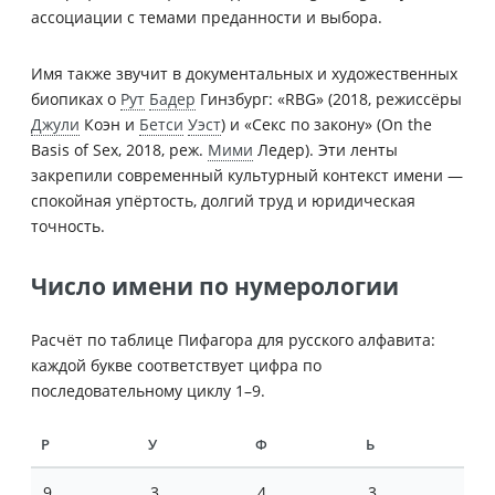
ассоциации с темами преданности и выбора.
Имя также звучит в документальных и художественных
биопиках о
Рут
Бадер
Гинзбург: «RBG» (2018, режиссёры
Джули
Коэн и
Бетси
Уэст
) и «Секс по закону» (On the
Basis of Sex, 2018, реж.
Мими
Ледер). Эти ленты
закрепили современный культурный контекст имени —
спокойная упёртость, долгий труд и юридическая
точность.
Число имени по нумерологии
Расчёт по таблице Пифагора для русского алфавита:
каждой букве соответствует цифра по
последовательному циклу 1–9.
Р
У
Ф
Ь
9
3
4
3