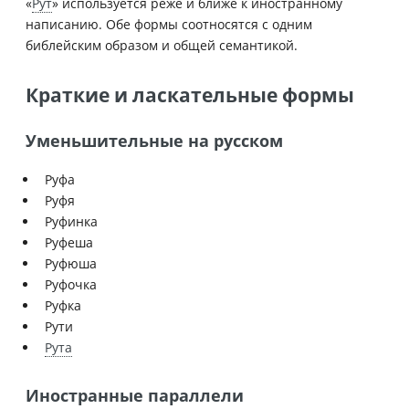
«
Рут
» используется реже и ближе к иностранному
написанию. Обе формы соотносятся с одним
библейским образом и общей семантикой.
Краткие и ласкательные формы
Уменьшительные на русском
Руфа
Руфя
Руфинка
Руфеша
Руфюша
Руфочка
Руфка
Рути
Рута
Иностранные параллели