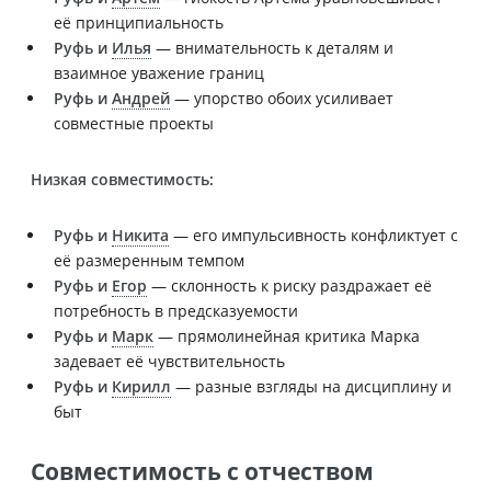
её принципиальность
Руфь и
Илья
— внимательность к деталям и
взаимное уважение границ
Руфь и
Андрей
— упорство обоих усиливает
совместные проекты
Низкая совместимость:
Руфь и
Никита
— его импульсивность конфликтует с
её размеренным темпом
Руфь и
Егор
— склонность к риску раздражает её
потребность в предсказуемости
Руфь и
Марк
— прямолинейная критика Марка
задевает её чувствительность
Руфь и
Кирилл
— разные взгляды на дисциплину и
быт
Совместимость с отчеством