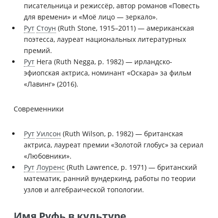
писательница и режиссёр, автор романов «Повесть
для времени» и «Моё лицо — зеркало».
Рут
Стоун
(Ruth Stone, 1915–2011) — американская
поэтесса, лауреат национальных литературных
премий.
Рут
Нега (Ruth Negga, р. 1982) — ирландско-
эфиопская актриса, номинант «Оскара» за фильм
«Лавинг» (2016).
Современники
Рут
Уилсон
(Ruth Wilson, р. 1982) — британская
актриса, лауреат премии «Золотой глобус» за сериал
«Любовники».
Рут
Лоуренс
(Ruth Lawrence, р. 1971) — британский
математик, ранний вундеркинд, работы по теории
узлов и алгебраической топологии.
Имя Руфь в культуре