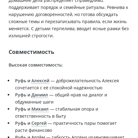
Домашние дела распределяет справедливо,
поддерживает порядок и семейные ритуалы. Ревнива к
нарушению договорённостей, но готова обсуждать
сложные темы и перезаписывать правила, если жизнь
меняется. С детьми терпелива, вводит ясные рамки без
излишней строгости.
Совместимость
Высокая совместимость:
Руфь и
Алексей
— доброжелательность Алексея
сочетается с её спокойной надёжностью
Руфь и
Даниил
— общий нрав на диалог и
обдуманные шаги
Руфь и
Михаил
— стабильная опора и
ответственность в быту
Руфь и
Сергей
— практичность пары помогает
расти финансово
Руфь и
Артём
— гибкость Артёма уравновешивает