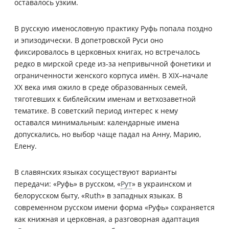
оставалось узким.
В русскую именословную практику Руфь попала поздно
и эпизодически. В допетровской Руси оно
фиксировалось в церковных книгах, но встречалось
редко в мирской среде из-за непривычной фонетики и
ограниченности женского корпуса имён. В XIX–начале
XX века имя ожило в среде образованных семей,
тяготевших к библейским именам и ветхозаветной
тематике. В советский период интерес к нему
оставался минимальным: календарные имена
допускались, но выбор чаще падал на Анну, Марию,
Елену.
В славянских языках сосуществуют варианты
передачи: «Руфь» в русском, «
Рут
» в украинском и
белорусском быту, «Ruth» в западных языках. В
современном русском имени форма «Руфь» сохраняется
как книжная и церковная, а разговорная адаптация