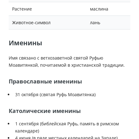
Растение
маслина
Животное-символ
лань
Именины
Имя связано с ветхозаветной святой Руфью
Моавитянкой, почитаемой в христианской традиции.
Православные именины
31 октября (святая Руфь Моавитянка)
Католические именины
1 сентября (библейская Руфь, память в римском
календаре)
4 июня (в ряде местных календарей на Западе)