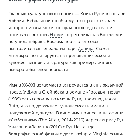
Главный культурный источник — Книга Руфи в составе
Библии. Небольшой по объёму текст рассказывает
историю моавитянки, которая после вдовства не
покинула свекровь
Наоми
, переселилась в Вифлеем и
вступила в брак с Воозом; через этот союз
выстраивается генеалогия царя
Давида
. Сюжет
многократно цитируется в проповеднической и
художественной литературе как пример личного
выбора и бытовой верности.
Имя в XX–XXI веках часто встречается в англоязычной
прозе. У
Джона
Стейнбека в романе «Гроздья гнева»
(1939) есть героиня по имени Рути, производная от
Ruth, что поддерживает узнаваемость имени в
популярной культуре. В кино имя принесли на афиши
«Любовники» (The Affair, 2014–2019) через актрису
Рут
Уилсон
и «Лавинг» (2016) с
Рут
Негга, где
биографический фильм о деле Loving v. Virginia усилил