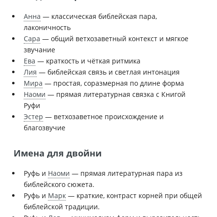
Анна
— классическая библейская пара,
лаконичность
Сара
— общий ветхозаветный контекст и мягкое
звучание
Ева
— краткость и чёткая ритмика
Лия
— библейская связь и светлая интонация
Мира
— простая, соразмерная по длине форма
Наоми
— прямая литературная связка с Книгой
Руфи
Эстер
— ветхозаветное происхождение и
благозвучие
Имена для двойни
Руфь и
Наоми
— прямая литературная пара из
библейского сюжета.
Руфь и
Марк
— краткие, контраст корней при общей
библейской традиции.