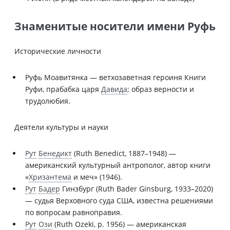
Знаменитые носители имени Руфь
Исторические личности
Руфь Моавитянка — ветхозаветная героиня Книги
Руфи, прабабка царя
Давида
; образ верности и
трудолюбия.
Деятели культуры и науки
Рут
Бенедикт
(Ruth Benedict, 1887–1948) —
американский культурный антрополог, автор книги
«
Хризантема
и меч» (1946).
Рут
Бадер
Гинзбург (Ruth Bader Ginsburg, 1933–2020)
— судья Верховного суда США, известна решениями
по вопросам равноправия.
Рут
Ози
(Ruth Ozeki, р. 1956) — американская