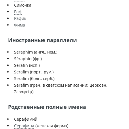
Симочка
Раф
Рафик
Фима
Иностранные параллели
Seraphim (англ., нем.)
Séraphin (фр.)
Serafín (исп.)
Serafim (порт., рум.)
Serafim (болг., серб.)
Serafim (греч. в светском написании; церковн.
Σεραφείμ)
Родственные полные имена
Серафимий
Серафина
(женская форма)