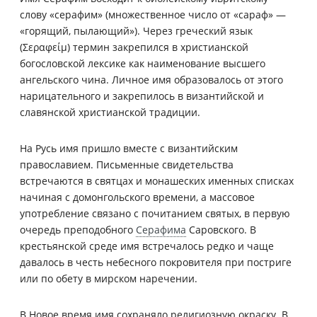
слову «серафим» (множественное число от «сараф» —
«горящий, пылающий»). Через греческий язык
(Σεραφείμ) термин закрепился в христианской
богословской лексике как наименование высшего
ангельского чина. Личное имя образовалось от этого
нарицательного и закрепилось в византийской и
славянской христианской традиции.
На Русь имя пришло вместе с византийским
православием. Письменные свидетельства
встречаются в святцах и монашеских именных списках
начиная с домонгольского времени, а массовое
употребление связано с почитанием святых, в первую
очередь преподобного
Серафима
Саровского. В
крестьянской среде имя встречалось редко и чаще
давалось в честь небесного покровителя при постриге
или по обету в мирском наречении.
В Новое время имя сохраняло религиозную окраску. В