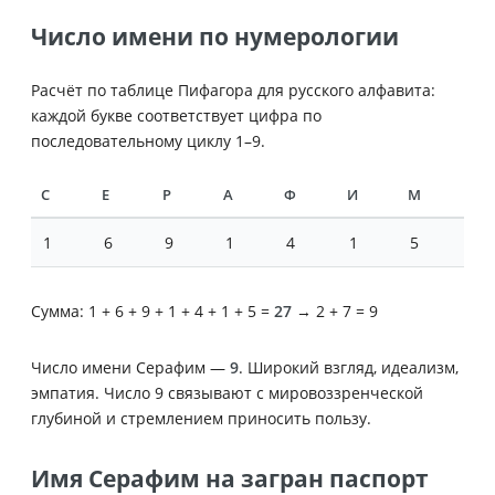
Число имени по нумерологии
Расчёт по таблице Пифагора для русского алфавита:
каждой букве соответствует цифра по
последовательному циклу 1–9.
С
Е
Р
А
Ф
И
М
1
6
9
1
4
1
5
Сумма: 1 + 6 + 9 + 1 + 4 + 1 + 5 =
27
→ 2 + 7 = 9
Число имени Серафим —
9
. Широкий взгляд, идеализм,
эмпатия. Число 9 связывают с мировоззренческой
глубиной и стремлением приносить пользу.
Имя Серафим на загран паспорт