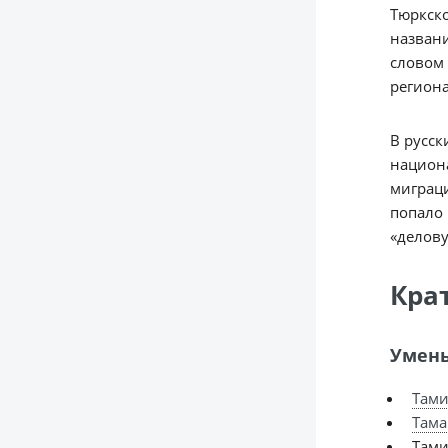
Тюркско
названи
словом 
региона
В русск
национа
миграци
попало 
«делову
Кра
Умень
Там
Тама
Там