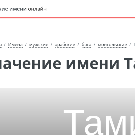
ние имени
онлайн
я
Имена
мужские
арабские
бога
монгольские
Значение имени 