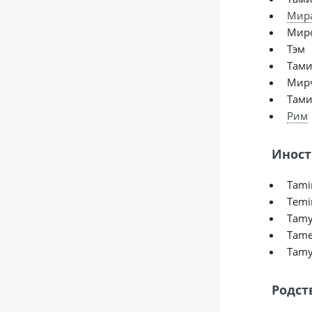
Мир
Мир
Тэм
Там
Мир
Тами
Рим
Иност
Tamir
Temir
Tamy
Tamer
Tamy
Родст