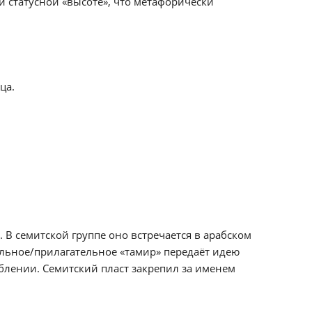
и статусной «высоте», что метафорически
ца.
В семитской группе оно встречается в арабском
ельное/прилагательное «тамир» передаёт идею
блении. Семитский пласт закрепил за именем