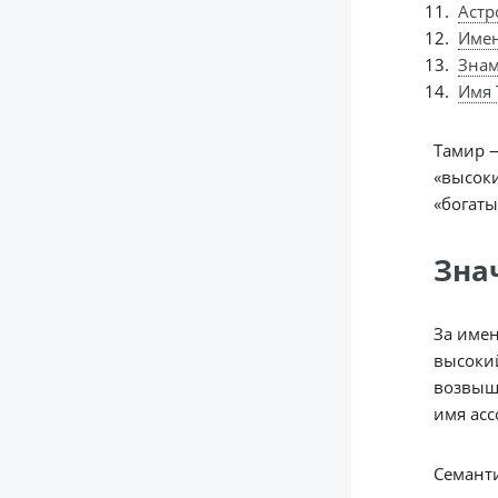
Астр
Име
Знам
Имя 
Тамир —
«высоки
«богаты
Зна
За имен
высокий
возвыше
имя асс
Семанти