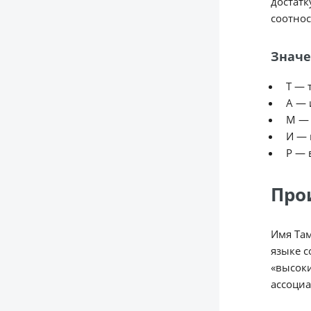
достатк
соотнос
Значе
Т — 
А — 
М — 
И — 
Р — 
Про
Имя Там
языке с
«высоки
ассоциа