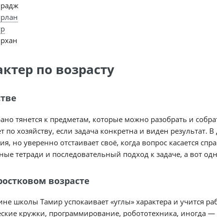
ирадж
ирлан
ур
рхан
актер по возрасту
стве
ано тянется к предметам, которые можно разобрать и собра
т по хозяйству, если задача конкретна и виден результат. В
я, но уверенно отстаивает своё, когда вопрос касается спр
ные тетради и последовательный подход к задаче, а вот о
ростковом возрасте
ине школы Тамир успокаивает «углы» характера и учится ра
ские кружки, программирование, робототехника, иногда — 