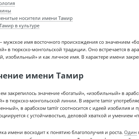
ология
нины
енитые носители имени Тамир
Тамир в культуре
 мужское имя восточного происхождения со значением «бо
й» в тюркско-монгольской традиции. Оно встречается в ар
й, изобильный» и как личное имя. В характере имени закре
чение имени Тамир
ем закрепилось значение «богатый», «изобильный» в арабс
» в тюркско-монгольской линии. В иврите tamir употребляе
нный», в арабском tamīr соотносится с идеей изобилия и 
оциируется с устойчивостью, деловой хваткой и умением «
ка имени восходит к понятию благополучия и роста.
Один