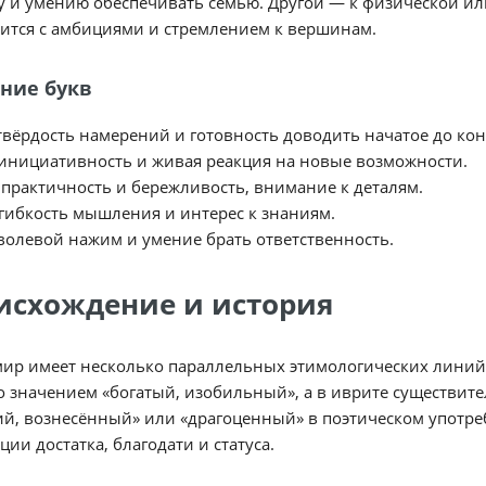
у и умению обеспечивать семью. Другой — к физической ил
ится с амбициями и стремлением к вершинам.
ние букв
твёрдость намерений и готовность доводить начатое до кон
инициативность и живая реакция на новые возможности.
практичность и бережливость, внимание к деталям.
гибкость мышления и интерес к знаниям.
волевой нажим и умение брать ответственность.
исхождение и история
ир имеет несколько параллельных этимологических линий. 
о значением «богатый, изобильный», а в иврите существит
й, вознесённый» или «драгоценный» в поэтическом употре
ции достатка, благодати и статуса.