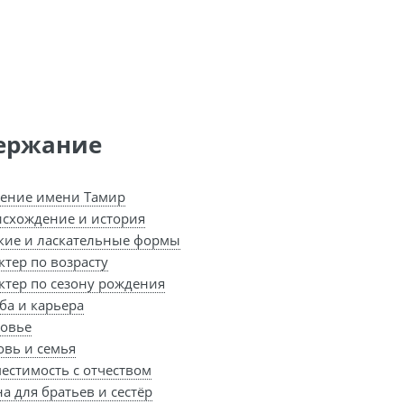
ержание
ение имени Тамир
схождение и история
кие и ласкательные формы
ктер по возрасту
ктер по сезону рождения
ба и карьера
овье
вь и семья
естимость с отчеством
а для братьев и сестёр