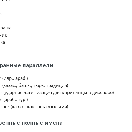
а
о
ираша
чик
ка
ранные параллели
 (ивр., араб.)
 (казах., башк., тюрк. традиция)
r (ударная латинизация для кириллицы в диаспоре)
 (араб., тур.)
rbek (казах., как составное имя)
венные полные имена