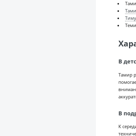
Там
Там
Тим
Теми
Хар
В дет
Тамир р
помогае
внимани
аккурат
В под
К серед
техниче