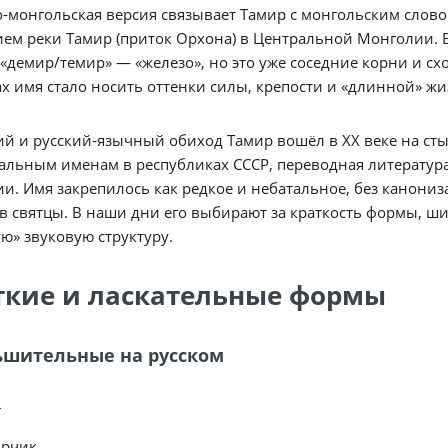
-монгольская версия связывает Тамир с монгольским словом
ем реки Тамир (приток Орхона) в Центральной Монголии. В
«демир/темир» — «железо», но это уже соседние корни и сх
х имя стало носить оттенки силы, крепости и «длинной» ж
ий и русский‑язычный обиход Тамир вошёл в XX веке на сты
льным именам в республиках СССР, переводная литература
и. Имя закрепилось как редкое и небатальное, без канони
в святцы. В наши дни его выбирают за краткость формы, ш
ю» звуковую структуру.
ткие и ласкательные формы
шительные на русском
и
ирчик