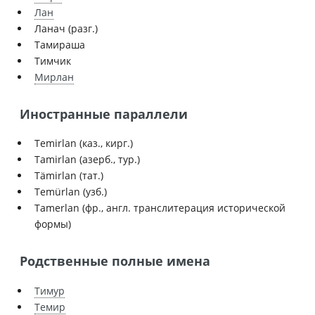
Лан
Ланач (разг.)
Тамираша
Тимчик
Мирлан
Иностранные параллели
Temirlan (каз., кирг.)
Tamirlan (азерб., тур.)
Tämirlan (тат.)
Temürlan (узб.)
Tamerlan (фр., англ. транслитерация исторической
формы)
Родственные полные имена
Тимур
Темир