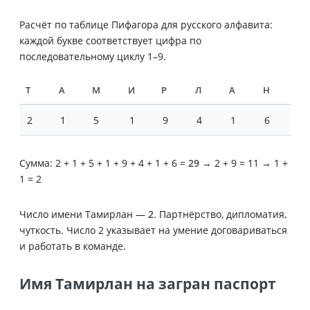
Расчёт по таблице Пифагора для русского алфавита:
каждой букве соответствует цифра по
последовательному циклу 1–9.
Т
А
М
И
Р
Л
А
Н
2
1
5
1
9
4
1
6
Сумма: 2 + 1 + 5 + 1 + 9 + 4 + 1 + 6 =
29
→ 2 + 9 = 11 → 1 +
1 = 2
Число имени Тамирлан —
2
. Партнёрство, дипломатия,
чуткость. Число 2 указывает на умение договариваться
и работать в команде.
Имя Тамирлан на загран паспорт