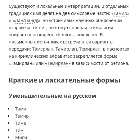
Существуют и локальные интерпретации. В отдельных
традициях имя делят на две смысловые части: «
Тамир
»
и «
Лан
/
Лан
(д)», но устойчивых научных объяснений
второй части нет, поэтому основная этимология
опирается на корень «temir» — «железо». В
письменных источниках встречаются варианты
передачи:
Тамерлан
, Тамирлан,
Темирлан
; в паспортах
на кириллических алфавитах закрепляется форма
«Тамирлан» или «
Темирлан
» в зависимости от региона.
Краткие и ласкательные формы
Уменьшительные на русском
Тами
Тамир
Тима
Тим
Мира