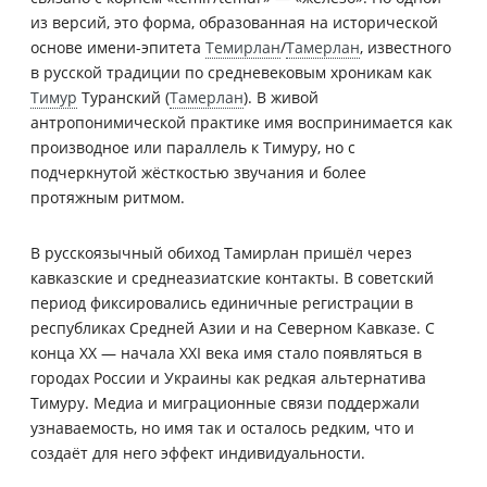
из версий, это форма, образованная на исторической
основе имени-эпитета
Темирлан
/
Тамерлан
, известного
в русской традиции по средневековым хроникам как
Тимур
Туранский (
Тамерлан
). В живой
антропонимической практике имя воспринимается как
производное или параллель к Тимуру, но с
подчеркнутой жёсткостью звучания и более
протяжным ритмом.
В русскоязычный обиход Тамирлан пришёл через
кавказские и среднеазиатские контакты. В советский
период фиксировались единичные регистрации в
республиках Средней Азии и на Северном Кавказе. С
конца XX — начала XXI века имя стало появляться в
городах России и Украины как редкая альтернатива
Тимуру. Медиа и миграционные связи поддержали
узнаваемость, но имя так и осталось редким, что и
создаёт для него эффект индивидуальности.