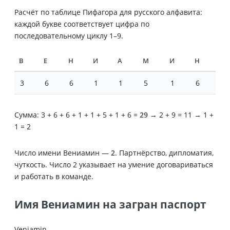
Расчёт по таблице Пифагора для русского алфавита:
каждой букве соответствует цифра по
последовательному циклу 1–9.
В
Е
Н
И
А
М
И
Н
3
6
6
1
1
5
1
6
Сумма: 3 + 6 + 6 + 1 + 1 + 5 + 1 + 6 =
29
→ 2 + 9 = 11 → 1 +
1 = 2
Число имени Вениамин —
2
. Партнёрство, дипломатия,
чуткость. Число 2 указывает на умение договариваться
и работать в команде.
Имя Вениамин на загран паспорт
Veniamin