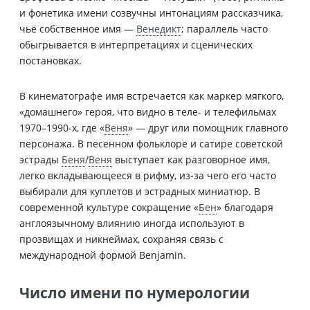
и фонетика имени созвучны интонациям рассказчика,
чьё собственное имя —
Венедикт
; параллель часто
обыгрывается в интерпретациях и сценических
постановках.
В кинематографе имя встречается как маркер мягкого,
«домашнего» героя, что видно в теле- и телефильмах
1970–1990-х, где «
Веня
» — друг или помощник главного
персонажа. В песенном фольклоре и сатире советской
эстрады
Беня
/
Веня
выступает как разговорное имя,
легко вкладывающееся в рифму, из-за чего его часто
выбирали для куплетов и эстрадных миниатюр. В
современной культуре сокращение «
Бен
» благодаря
англоязычному влиянию иногда используют в
прозвищах и никнеймах, сохраняя связь с
международной формой Benjamin.
Число имени по нумерологии