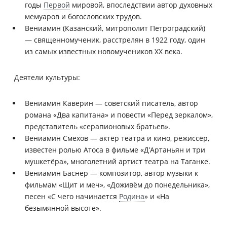
годы
Первой
мировой, впоследствии автор духовных
мемуаров и богословских трудов.
Вениамин (Казанский, митрополит Петроградский)
— священномученик, расстрелян в 1922 году, один
из самых известных новомучеников XX века.
Деятели культуры:
Вениамин Каверин — советский писатель, автор
романа «Два капитана» и повести «Перед зеркалом»,
представитель «серапионовых братьев».
Вениамин Смехов — актёр театра и кино, режиссёр,
известен ролью Атоса в фильме «Д’Артаньян и три
мушкетёра», многолетний артист театра на Таганке.
Вениамин Баснер — композитор, автор музыки к
фильмам «Щит и меч», «Доживём до понедельника»,
песен «С чего начинается
Родина
» и «На
безымянной высоте».