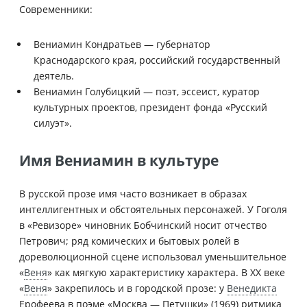
Современники:
Вениамин Кондратьев — губернатор
Краснодарского края, российский государственный
деятель.
Вениамин Голубицкий — поэт, эссеист, куратор
культурных проектов, президент фонда «Русский
силуэт».
Имя Вениамин в культуре
В русской прозе имя часто возникает в образах
интеллигентных и обстоятельных персонажей. У Гоголя
в «Ревизоре» чиновник Бобчинский носит отчество
Петрович; ряд комических и бытовых ролей в
дореволюционной сцене использовал уменьшительное
«
Веня
» как мягкую характеристику характера. В XX веке
«
Веня
» закрепилось и в городской прозе: у
Венедикта
Ерофеева в поэме «Москва — Петушки» (1969) ритмика