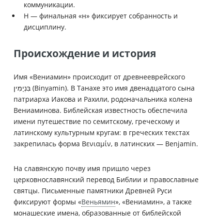
коммуникации.
Н — финальная «н» фиксирует собранность и
дисциплину.
Происхождение и история
Имя «Вениамин» происходит от древнееврейского
בִּנְיָמִין (Binyamin). В Танахе это имя двенадцатого сына
патриарха Иакова и Рахили, родоначальника колена
Вениаминова. Библейская известность обеспечила
имени путешествие по семитскому, греческому и
латинскому культурным кругам: в греческих текстах
закрепилась форма Βενιαμίν, в латинских — Benjamin.
На славянскую почву имя пришло через
церковнославянский перевод Библии и православные
святцы. Письменные памятники Древней Руси
фиксируют формы «
Веньямин
», «Вениамин», а также
монашеские имена, образованные от библейской