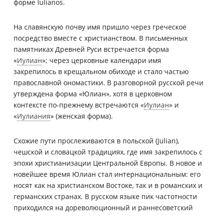
форме Iulianos.
На славянскую почву имя пришло через греческое
посредство вместе с христианством. В письменных
памятниках Древней Руси встречается форма
«
Иулиан
»; через церковные календари имя
закрепилось в крещальном обиходе и стало частью
православной ономастики. В разговорной русской речи
утверждена форма «Юлиан», хотя в церковном
контексте по-прежнему встречаются «
Иулиан
» и
«
Иулиания
» (женская форма).
Схожие пути прослеживаются в польской (Julian),
чешской и словацкой традициях, где имя закрепилось с
эпохи христианизации Центральной Европы. В новое и
новейшее время Юлиан стал интернациональным: его
носят как на христианском Востоке, так и в романских и
германских странах. В русском языке пик частотности
приходился на дореволюционный и раннесоветский