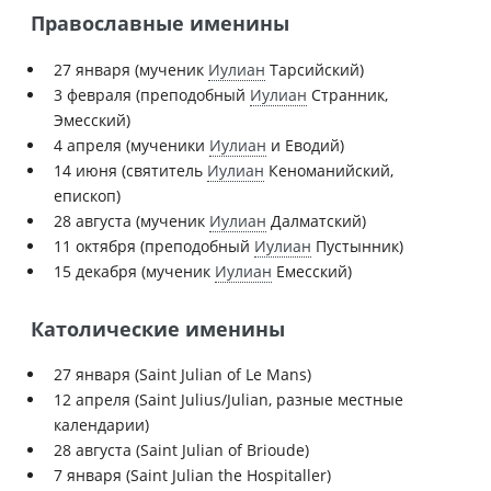
Православные именины
27 января (мученик
Иулиан
Тарсийский)
3 февраля (преподобный
Иулиан
Странник,
Эмесский)
4 апреля (мученики
Иулиан
и Еводий)
14 июня (святитель
Иулиан
Кеноманийский,
епископ)
28 августа (мученик
Иулиан
Далматский)
11 октября (преподобный
Иулиан
Пустынник)
15 декабря (мученик
Иулиан
Емесский)
Католические именины
27 января (Saint Julian of Le Mans)
12 апреля (Saint Julius/Julian, разные местные
календарии)
28 августа (Saint Julian of Brioude)
7 января (Saint Julian the Hospitaller)