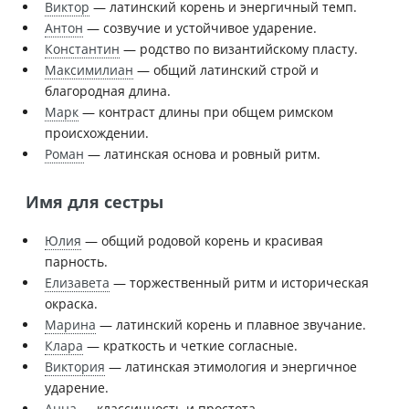
Виктор
— латинский корень и энергичный темп.
Антон
— созвучие и устойчивое ударение.
Константин
— родство по византийскому пласту.
Максимилиан
— общий латинский строй и
благородная длина.
Марк
— контраст длины при общем римском
происхождении.
Роман
— латинская основа и ровный ритм.
Имя для сестры
Юлия
— общий родовой корень и красивая
парность.
Елизавета
— торжественный ритм и историческая
окраска.
Марина
— латинский корень и плавное звучание.
Клара
— краткость и четкие согласные.
Виктория
— латинская этимология и энергичное
ударение.
Анна
— классичность и простота.