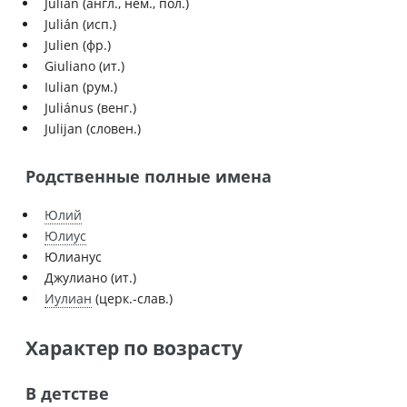
Julian (англ., нем., пол.)
Julián (исп.)
Julien (фр.)
Giuliano (ит.)
Iulian (рум.)
Juliánus (венг.)
Julijan (словен.)
Родственные полные имена
Юлий
Юлиус
Юлианус
Джулиано (ит.)
Иулиан
(церк.-слав.)
Характер по возрасту
В детстве