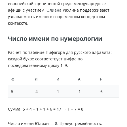
европейской сценической среде международные
афиши с участием
Юлиана
Рахлина поддерживают
узнаваемость имени в современном концертном
контексте.
Число имени по нумерологии
Расчёт по таблице Пифагора для русского алфавита:
каждой букве соответствует цифра по
последовательному циклу 1–9.
Ю
Л
И
А
Н
5
4
1
1
6
Сумма: 5 + 4 + 1 + 1 + 6 =
17
→ 1 + 7 = 8
Число имени Юлиан —
8
. Целеустремлённость,