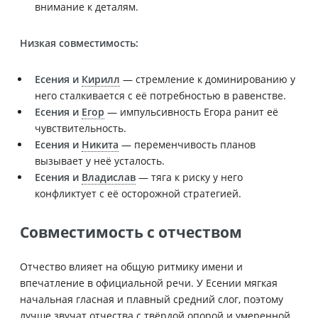
внимание к деталям.
Низкая совместимость:
Есения и
Кирилл
— стремление к доминированию у
него сталкивается с её потребностью в равенстве.
Есения и
Егор
— импульсивность Егора ранит её
чувствительность.
Есения и
Никита
— переменчивость планов
вызывает у неё усталость.
Есения и
Владислав
— тяга к риску у него
конфликтует с её осторожной стратегией.
Совместимость с отчеством
Отчество влияет на общую ритмику имени и
впечатление в официальной речи. У Есении мягкая
начальная гласная и плавный средний слог, поэтому
лучше звучат отчества с твёрдой опорой и умеренной