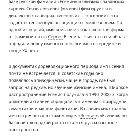
базе русской фамилии «Есенин» и близких славянских
корней. Связь с «есень» («осень») фиксируется в
диалектных словарях: «есенный» — «осенний», что
задаёт естественную ассоциацию с межсезоньем. По
одной из версий, имя осмысляется как женская форма
от фамилии поэта
Сергея
Есенина, чьи тексты и образ
породили волну именных неологизмов в середине и
конце XX века.
В документах дореволюционного периода имя Есения
почти не встречается. В советские годы оно
появлялось эпизодически, чаще в городе, где был
запрос на редкие, но звучные женские имена. Широкое
распространение Есения получила в 1990–2000-х, когда
родители активнее обращались к именам с природной
семантикой и мягкой фонетикой. В славянских странах
имя встречается в схожем виде: «
Ясения
», «Есениа», но
базовой площадкой роста остаётся русскоязычное
пространство.