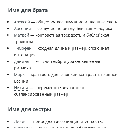
Имя для брата
Алексей
— общее мягкое звучание и плавные слоги.
Арсений
— созвучие по ритму, близкая мелодика.
Матвей
— контрастная твёрдость и библейская
традиция.
Тимофей
— сходная длина и размер, спокойная
интонация.
Даниил
— мягкий тембр и уравновешенная
ритмика.
Марк
— краткость даёт звонкий контраст к плавной
Есении.
Никита
— современное звучание и
сбалансированный размер.
Имя для сестры
Лилия
— природная ассоциация и мягкость.
Василиса
— русская традиция и благозвучная