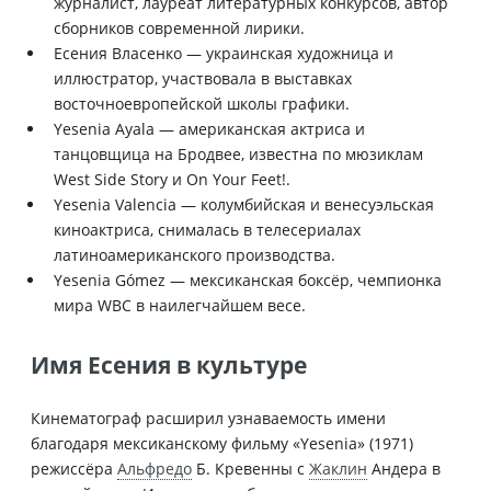
журналист, лауреат литературных конкурсов, автор
сборников современной лирики.
Есения Власенко — украинская художница и
иллюстратор, участвовала в выставках
восточноевропейской школы графики.
Yesenia Ayala — американская актриса и
танцовщица на Бродвее, известна по мюзиклам
West Side Story и On Your Feet!.
Yesenia Valencia — колумбийская и венесуэльская
киноактриса, снималась в телесериалах
латиноамериканского производства.
Yesenia Gómez — мексиканская боксёр, чемпионка
мира WBC в наилегчайшем весе.
Имя Есения в культуре
Кинематограф расширил узнаваемость имени
благодаря мексиканскому фильму «Yesenia» (1971)
режиссёра
Альфредо
Б. Кревенны с
Жаклин
Андера в