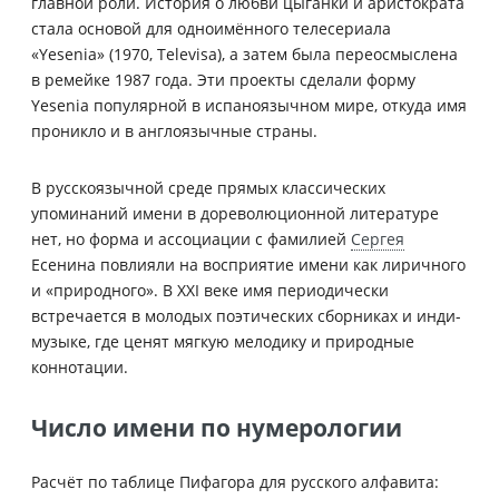
главной роли. История о любви цыганки и аристократа
стала основой для одноимённого телесериала
«Yesenia» (1970, Televisa), а затем была переосмыслена
в ремейке 1987 года. Эти проекты сделали форму
Yesenia популярной в испаноязычном мире, откуда имя
проникло и в англоязычные страны.
В русскоязычной среде прямых классических
упоминаний имени в дореволюционной литературе
нет, но форма и ассоциации с фамилией
Сергея
Есенина повлияли на восприятие имени как лиричного
и «природного». В XXI веке имя периодически
встречается в молодых поэтических сборниках и инди-
музыке, где ценят мягкую мелодику и природные
коннотации.
Число имени по нумерологии
Расчёт по таблице Пифагора для русского алфавита: