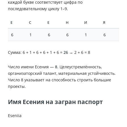
каждой букве соответствует цифра по
последовательному циклу 1–9.
Е
С
Е
Н
И
Я
6
1
6
6
1
6
Сумма: 6 + 1 + 6 + 6 + 1 + 6 =
26
→ 2 + 6 = 8
Число имени Есения —
8
. Целеустремлённость,
организаторский талант, материальная устойчивость.
Число 8 указывает на способность строить большие
проекты.
Имя Есения на загран паспорт
Eseniia