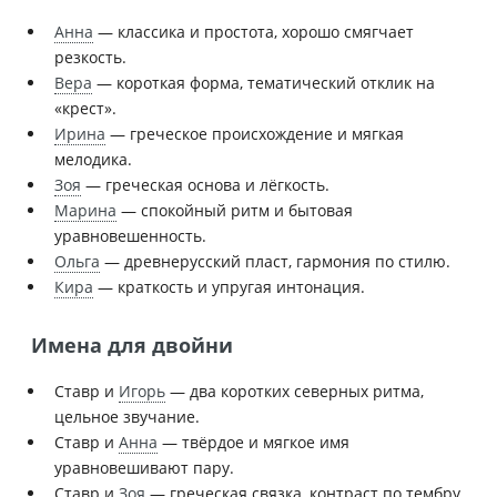
Анна
— классика и простота, хорошо смягчает
резкость.
Вера
— короткая форма, тематический отклик на
«крест».
Ирина
— греческое происхождение и мягкая
мелодика.
Зоя
— греческая основа и лёгкость.
Марина
— спокойный ритм и бытовая
уравновешенность.
Ольга
— древнерусский пласт, гармония по стилю.
Кира
— краткость и упругая интонация.
Имена для двойни
Ставр и
Игорь
— два коротких северных ритма,
цельное звучание.
Ставр и
Анна
— твёрдое и мягкое имя
уравновешивают пару.
Ставр и
Зоя
— греческая связка, контраст по тембру.