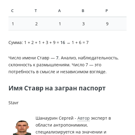
С
Т
А
В
Р
1
2
1
3
9
Сумма: 1 + 2 + 1 + 3 + 9 =
16
→ 1 + 6 = 7
Число имени Ставр —
7
. Анализ, наблюдательность,
склонность к размышлениям. Число 7 — это
потребность в смысле и независимом взгляде.
Имя Ставр на загран паспорт
Stavr
Шанаурин Сергей -
Автор
эксперт в
области антропонимики,
специализируется на значении и