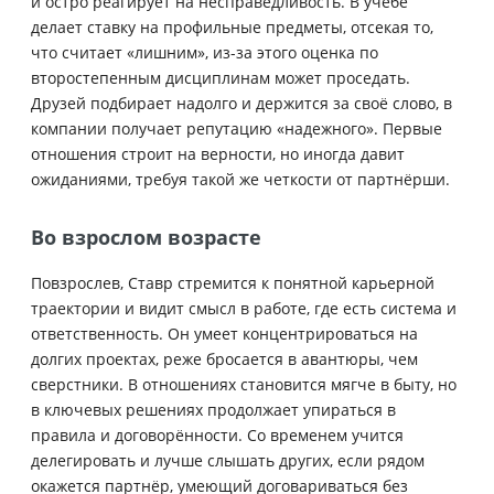
и остро реагирует на несправедливость. В учёбе
делает ставку на профильные предметы, отсекая то,
что считает «лишним», из-за этого оценка по
второстепенным дисциплинам может проседать.
Друзей подбирает надолго и держится за своё слово, в
компании получает репутацию «надежного». Первые
отношения строит на верности, но иногда давит
ожиданиями, требуя такой же четкости от партнёрши.
Во взрослом возрасте
Повзрослев, Ставр стремится к понятной карьерной
траектории и видит смысл в работе, где есть система и
ответственность. Он умеет концентрироваться на
долгих проектах, реже бросается в авантюры, чем
сверстники. В отношениях становится мягче в быту, но
в ключевых решениях продолжает упираться в
правила и договорённости. Со временем учится
делегировать и лучше слышать других, если рядом
окажется партнёр, умеющий договариваться без