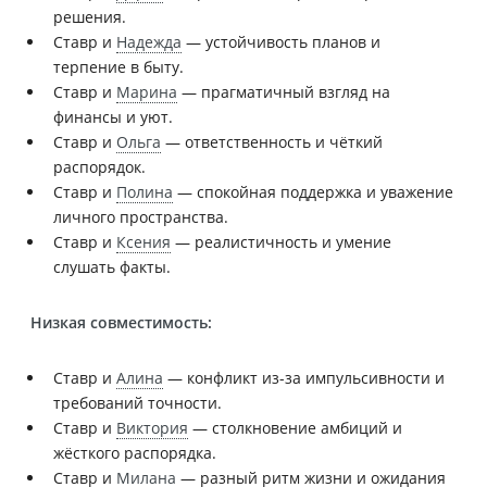
решения.
Ставр и
Надежда
— устойчивость планов и
терпение в быту.
Ставр и
Марина
— прагматичный взгляд на
финансы и уют.
Ставр и
Ольга
— ответственность и чёткий
распорядок.
Ставр и
Полина
— спокойная поддержка и уважение
личного пространства.
Ставр и
Ксения
— реалистичность и умение
слушать факты.
Низкая совместимость:
Ставр и
Алина
— конфликт из-за импульсивности и
требований точности.
Ставр и
Виктория
— столкновение амбиций и
жёсткого распорядка.
Ставр и
Милана
— разный ритм жизни и ожидания